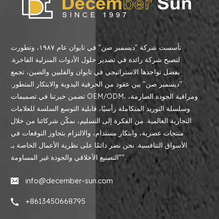
تأسست شركة "ديسمبر صن" في تايوان عام ١٩٨٧، وتطورت
لتصبح شركة رائدة في تصدير حلول الأدوات المنزلية الفاخرة.
بفضل تواجدها الاستراتيجي في تايوان والفلبين والصين، تجمع
"ديسمبر صن" بين عقود من الحرفية اليدوية والابتكار المتطور.
تضمن خبرتنا في تصميمات OEM/ODM، ومراقبة الجودة الصارمة،
وسلسلة التوريد المتكاملة رأسيًا، قابلية التوسع السلسة للعلامات
التجارية العالمية. من الفكرة إلى التسليم، نمكّن شركائنا من خلال
منتجات عصرية، وابتكار مستدام، والالتزام بتجاوز التوقعات في
الأسواق التنافسية. نحن نصر دائمًا على نظرية الأعمال الخاصة بـ
"التصنيع الأخلاقي والجودة غير المساومة".
info@december-sun.com
+8613450668795