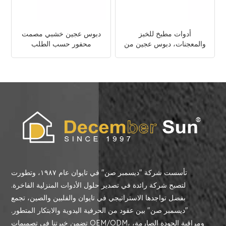
أدوات مطبخ للخبز
دبوس عجين خشبي مصمت
والمعجنات، دبوس عجين من
محفور حسب الطلب
الرخام الأبيض
تأسست شركة "ديسمبر صن" في تايوان عام ١٩٨٧، وتطورت
لتصبح شركة رائدة في تصدير حلول الأدوات المنزلية الفاخرة.
بفضل تواجدها الاستراتيجي في تايوان والفلبين والصين، تجمع
"ديسمبر صن" بين عقود من الحرفية اليدوية والابتكار المتطور.
تضمن خبرتنا في تصميمات OEM/ODM، ومراقبة الجودة الصارمة،