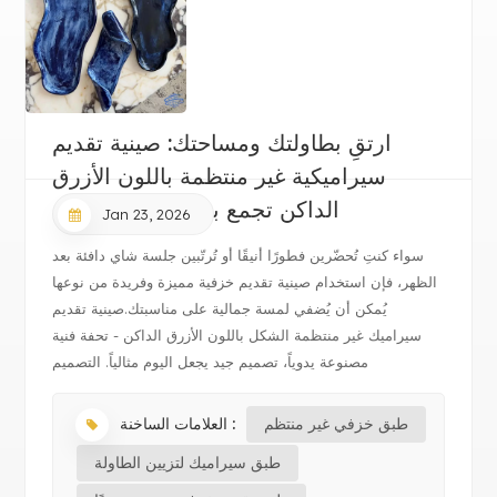
ارتقِ بطاولتك ومساحتك: صينية تقديم
سيراميكية غير منتظمة باللون الأزرق
الداكن تجمع بين الفن والوظيفة
Jan 23, 2026
سواء كنتِ تُحضّرين فطورًا أنيقًا أو تُرتّبين جلسة شاي دافئة بعد
الظهر، فإن استخدام صينية تقديم خزفية مميزة وفريدة من نوعها
يُمكن أن يُضفي لمسة جمالية على مناسبتك.صينية تقديم
سيراميك غير منتظمة الشكل باللون الأزرق الداكن - تحفة فنية
مصنوعة يدوياً، تصميم جيد يجعل اليوم مثالياً. التصميم
والحرفية: إن ص...
طبق خزفي غير منتظم
العلامات الساخنة :
طبق سيراميك لتزيين الطاولة