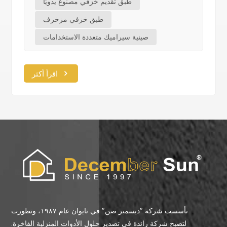
طبق تقديم خزفي مصنوع يدويًا
طبق خزفي مزخرف
صينية سيراميك متعددة الاستخدامات
اقرأ أكثر
تأسست شركة "ديسمبر صن" في تايوان عام ١٩٨٧، وتطورت
لتصبح شركة رائدة في تصدير حلول الأدوات المنزلية الفاخرة.