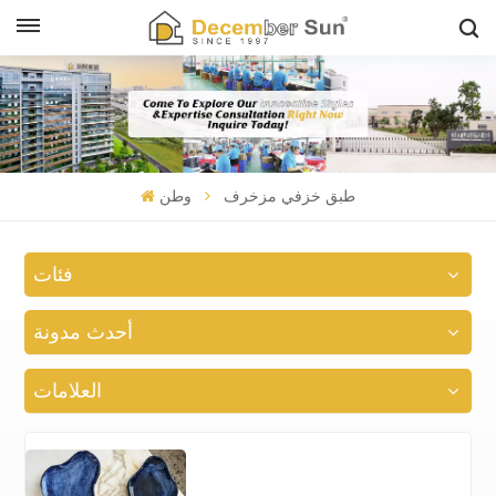
طبق خزفي مزخرف
وطن
فئات
أحدث مدونة
العلامات