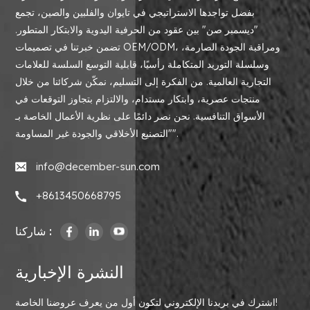
بفضل تواجدها الاستراتيجي في تايوان والفلبين والصين، تجمع
"ديسمبر صن" بين عقود من الحرفية اليدوية والابتكار المتطور.
تضمن خبرتنا في تصميمات OEM/ODM، ومراقبة الجودة الصارمة،
وسلسلة التوريد المتكاملة رأسيًا، قابلية التوسع السلسة للعلامات
التجارية العالمية. من الفكرة إلى التسليم، نمكّن شركائنا من خلال
منتجات عصرية، وابتكار مستدام، والالتزام بتجاوز التوقعات في
الأسواق التنافسية. نحن نصر دائمًا على نظرية الأعمال الخاصة بـ
"التصنيع الأخلاقي والجودة غير المساومة".
info@december-sun.com
+8613450668795
شاركنا :
النشرة الإخبارية
اشترك في بريدنا الإلكتروني لتكون أول من يعرف عروضنا الخاصة!