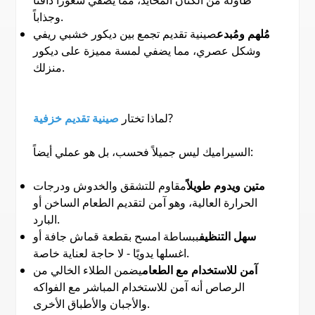
وجذاباً.
مُلهم ومُبدع
صينية تقديم تجمع بين ديكور خشبي ريفي
وشكل عصري، مما يضفي لمسة مميزة على ديكور
منزلك.
?
لماذا تختار
صينية تقديم خزفية
السيراميك ليس جميلاً فحسب، بل هو عملي أيضاً:
متين ويدوم طويلاً
مقاوم للتشقق والخدوش ودرجات
الحرارة العالية، وهو آمن لتقديم الطعام الساخن أو
البارد.
سهل التنظيف
ببساطة امسح بقطعة قماش جافة أو
اغسلها يدويًا - لا حاجة لعناية خاصة.
آمن للاستخدام مع الطعام
يضمن الطلاء الخالي من
الرصاص أنه آمن للاستخدام المباشر مع الفواكه
والأجبان والأطباق الأخرى.