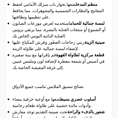
منظم المدخل
ضعها بجوار باب منزلك الأمامي لحفظ
المفاتيح والنظارات الشمسية والمجوهرات، مما يحافظ
على تنظيمها ونظافتها.
لمسة جمالية للحمام
استخدمه لعرض موزعات الصابون
أو الشموع أو منتجات العناية بالبشرة، مما يرتقي بروتين
العناية الذاتية اليومي الخاص بك.
صينية الزينة
رتبي زجاجات العطور وفرش المكياج عليها
لإضفاء لمسة جمالية على طاولة الزينة.
قطعة مركزية لطاولة القهوة
قم بإقرانها مع نبتة صغيرة
في أصيص أو شمعة معطرة لإضافة لون وملمس غنيين
إلى غرفة المعيشة الخاصة بك.
نصائح تنسيق الملابس تناسب جميع الأذواق
أسلوب عصري بسيط
ضعها مع أوعية خزفية بيضاء
وأدوات مائدة خشبية على طاولة طعام رخامية.
شعور بالدفء والراحة
تحت صينية التقديم توجد مفارش
طاولة من الكتان المحايد، مما يضفي شعوراً دافئاً