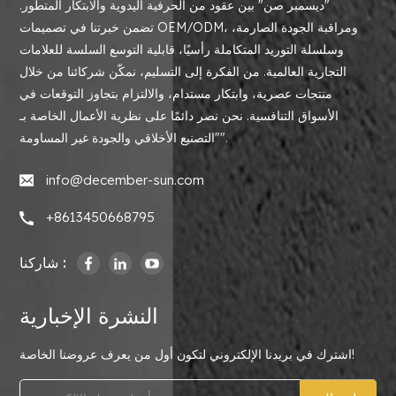
"ديسمبر صن" بين عقود من الحرفية اليدوية والابتكار المتطور.
تضمن خبرتنا في تصميمات OEM/ODM، ومراقبة الجودة الصارمة،
وسلسلة التوريد المتكاملة رأسيًا، قابلية التوسع السلسة للعلامات
التجارية العالمية. من الفكرة إلى التسليم، نمكّن شركائنا من خلال
منتجات عصرية، وابتكار مستدام، والالتزام بتجاوز التوقعات في
الأسواق التنافسية. نحن نصر دائمًا على نظرية الأعمال الخاصة بـ
"التصنيع الأخلاقي والجودة غير المساومة".
info@december-sun.com
+8613450668795
شاركنا :
النشرة الإخبارية
اشترك في بريدنا الإلكتروني لتكون أول من يعرف عروضنا الخاصة!