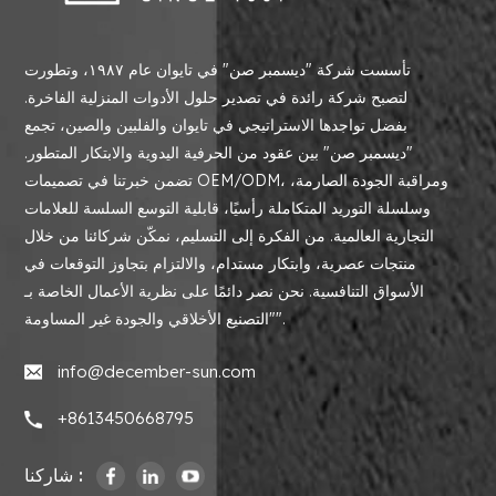
تأسست شركة "ديسمبر صن" في تايوان عام ١٩٨٧، وتطورت
لتصبح شركة رائدة في تصدير حلول الأدوات المنزلية الفاخرة.
بفضل تواجدها الاستراتيجي في تايوان والفلبين والصين، تجمع
"ديسمبر صن" بين عقود من الحرفية اليدوية والابتكار المتطور.
تضمن خبرتنا في تصميمات OEM/ODM، ومراقبة الجودة الصارمة،
وسلسلة التوريد المتكاملة رأسيًا، قابلية التوسع السلسة للعلامات
التجارية العالمية. من الفكرة إلى التسليم، نمكّن شركائنا من خلال
منتجات عصرية، وابتكار مستدام، والالتزام بتجاوز التوقعات في
الأسواق التنافسية. نحن نصر دائمًا على نظرية الأعمال الخاصة بـ
"التصنيع الأخلاقي والجودة غير المساومة".
info@december-sun.com
+8613450668795
شاركنا :