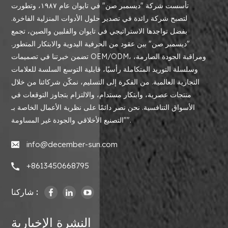
تأسست شركة "ديسمبر صن" في تايوان عام ١٩٨٧، وتطورت
لتصبح شركة رائدة في تصدير حلول الأدوات المنزلية الفاخرة.
بفضل تواجدها الاستراتيجي في تايوان والفلبين والصين، تجمع
"ديسمبر صن" بين عقود من الحرفية اليدوية والابتكار المتطور.
تضمن خبرتنا في تصميمات OEM/ODM، ومراقبة الجودة الصارمة،
وسلسلة التوريد المتكاملة رأسيًا، قابلية التوسع السلسة للعلامات
التجارية العالمية. من الفكرة إلى التسليم، نمكّن شركائنا من خلال
منتجات عصرية، وابتكار مستدام، والالتزام بتجاوز التوقعات في
الأسواق التنافسية. نحن نصر دائمًا على نظرية الأعمال الخاصة بـ
"التصنيع الأخلاقي والجودة غير المساومة".
info@december-sun.com
+8613450668795
شاركنا :
النشرة الإخبارية