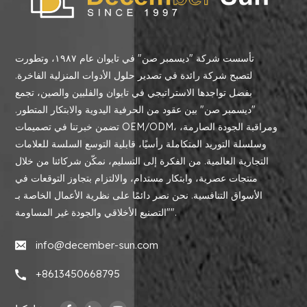
تأسست شركة "ديسمبر صن" في تايوان عام ١٩٨٧، وتطورت
لتصبح شركة رائدة في تصدير حلول الأدوات المنزلية الفاخرة.
بفضل تواجدها الاستراتيجي في تايوان والفلبين والصين، تجمع
"ديسمبر صن" بين عقود من الحرفية اليدوية والابتكار المتطور.
تضمن خبرتنا في تصميمات OEM/ODM، ومراقبة الجودة الصارمة،
وسلسلة التوريد المتكاملة رأسيًا، قابلية التوسع السلسة للعلامات
التجارية العالمية. من الفكرة إلى التسليم، نمكّن شركائنا من خلال
منتجات عصرية، وابتكار مستدام، والالتزام بتجاوز التوقعات في
الأسواق التنافسية. نحن نصر دائمًا على نظرية الأعمال الخاصة بـ
"التصنيع الأخلاقي والجودة غير المساومة".
info@december-sun.com
+8613450668795