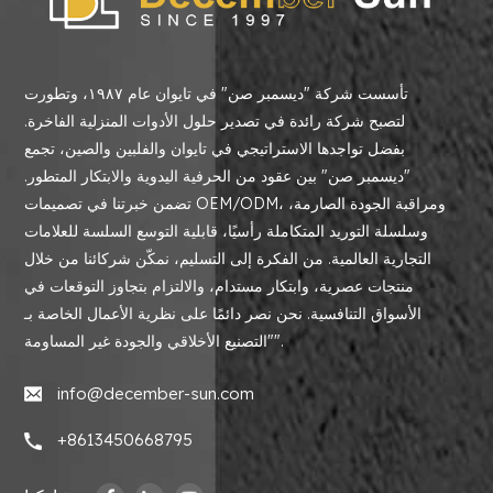
تأسست شركة "ديسمبر صن" في تايوان عام ١٩٨٧، وتطورت
لتصبح شركة رائدة في تصدير حلول الأدوات المنزلية الفاخرة.
بفضل تواجدها الاستراتيجي في تايوان والفلبين والصين، تجمع
"ديسمبر صن" بين عقود من الحرفية اليدوية والابتكار المتطور.
تضمن خبرتنا في تصميمات OEM/ODM، ومراقبة الجودة الصارمة،
وسلسلة التوريد المتكاملة رأسيًا، قابلية التوسع السلسة للعلامات
التجارية العالمية. من الفكرة إلى التسليم، نمكّن شركائنا من خلال
منتجات عصرية، وابتكار مستدام، والالتزام بتجاوز التوقعات في
الأسواق التنافسية. نحن نصر دائمًا على نظرية الأعمال الخاصة بـ
"التصنيع الأخلاقي والجودة غير المساومة".
info@december-sun.com
+8613450668795