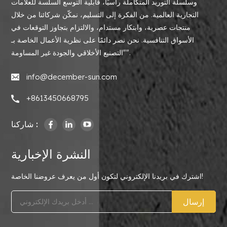
وسلسلة التوريد المتكاملة رأسيًا، قابلية التوسع السلسة للعلامات
التجارية العالمية. من الفكرة إلى التسليم، نمكّن شركائنا من خلال
منتجات عصرية، وابتكار مستدام، والالتزام بتجاوز التوقعات في
الأسواق التنافسية. نحن نصر دائمًا على نظرية الأعمال الخاصة بـ
"التصنيع الأخلاقي والجودة غير المساومة".
info@december-sun.com
+8613450668795
شاركنا :
النشرة الإخبارية
اشترك في بريدنا الإلكتروني لتكون أول من يعرف عروضنا الخاصة!
إرسال