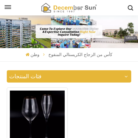
كأس من الزجاج الكريستالي المنفوخ
وطن
فئات المنتجات