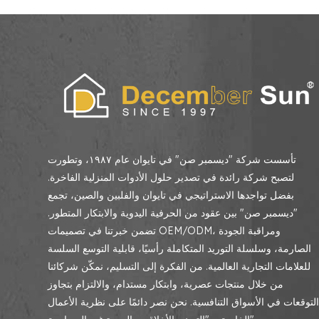
تأسست شركة "ديسمبر صن" في تايوان عام ١٩٨٧، وتطورت
لتصبح شركة رائدة في تصدير حلول الأدوات المنزلية الفاخرة.
بفضل تواجدها الاستراتيجي في تايوان والفلبين والصين، تجمع
"ديسمبر صن" بين عقود من الحرفية اليدوية والابتكار المتطور.
تضمن خبرتنا في تصميمات OEM/ODM، ومراقبة الجودة
الصارمة، وسلسلة التوريد المتكاملة رأسيًا، قابلية التوسع السلسة
للعلامات التجارية العالمية. من الفكرة إلى التسليم، نمكّن شركائنا
من خلال منتجات عصرية، وابتكار مستدام، والالتزام بتجاوز
لتوقعات في الأسواق التنافسية. نحن نصر دائمًا على نظرية الأعمال