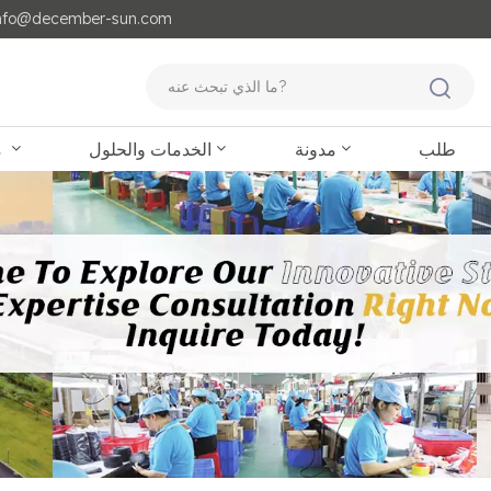
مايل لنا : o@december-sun.com
طلب
مدونة
الخدمات والحلول
منتجات