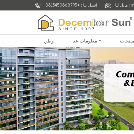
inf
اتصل بنا : +8613450668795
معلومات عنا
وطن