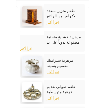
طقم تخزين متعدد
الأغراض من الراتنج
والخشب
اقرأ أكثر
مزهرية خشبية منحنية
مصنوعة يدوياً على يد
حرفيين
اقرأ أكثر
مزهرية سيراميك
بتصميم بسيط
اقرأ أكثر
طقم صواني تقديم
خزفية متوسطية
مرسومة يدويًا
اقرأ أكثر