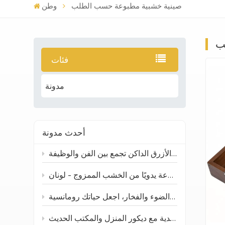
صينية خشبية مطبوعة حسب الطلب
وطن
ب
فئات
مدونة
أحدث مدونة
ارتقِ بطاولتك ومساحتك: صينية تقديم سيراميكية غير منتظمة باللون الأزرق الداكن تجمع بين الفن والوظيفة
جرة توابل مصنوعة يدويًا من الخشب الممزوج - لونان
حوامل شموع خزفية: مزيج من الضوء والفخار، اجعل حياتك رومانسية
المزهرية الخزفية المصنوعة يدوياً: كيف تتناسب الحرف الصينية التقليدية مع ديكور المنزل والمكتب الحديث