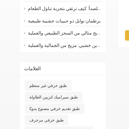
أدوات المائدة الخشبية والفولاذية المقاومة للصدأ: كيف ترتقي بتجربة تناول الطعام
برطمان توابل ذو حبيبات خشبية طبيعية
صينية خشبية من خشب الجوز الأسود: مزيج مثالي من السحر الطبيعي والعملية
صندوق تخزين خشبي: مزيج من الجمالية والعملية
العلامات
طبق خزفي غير منتظم
طبق سيراميك لتزيين الطاولة
طبق تقديم خزفي مصنوع يدويًا
طبق خزفي مزخرف