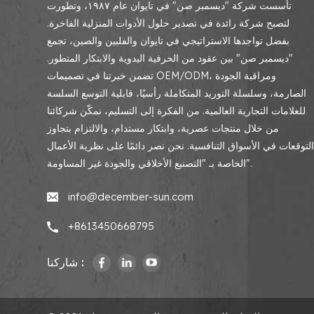
تأسست شركة "ديسمبر صن" في تايوان عام ١٩٨٧، وتطورت
لتصبح شركة رائدة في تصدير حلول الأدوات المنزلية الفاخرة.
بفضل تواجدها الاستراتيجي في تايوان والفلبين والصين، تجمع
"ديسمبر صن" بين عقود من الحرفية اليدوية والابتكار المتطور.
تضمن خبرتنا في تصميمات OEM/ODM، ومراقبة الجودة
الصارمة، وسلسلة التوريد المتكاملة رأسيًا، قابلية التوسع السلسة
للعلامات التجارية العالمية. من الفكرة إلى التسليم، نمكّن شركائنا
من خلال منتجات عصرية، وابتكار مستدام، والالتزام بتجاوز
لتوقعات في الأسواق التنافسية. نحن نصر دائمًا على نظرية الأعمال
الخاصة بـ "التصنيع الأخلاقي والجودة غير المساومة".
info@december-sun.com
+8613450668795
شاركنا :