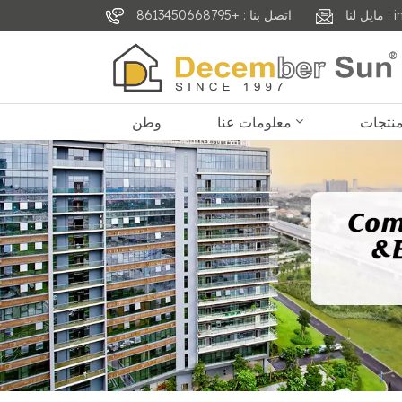
inf
اتصل بنا : +8613450668795
معلومات عنا
وطن