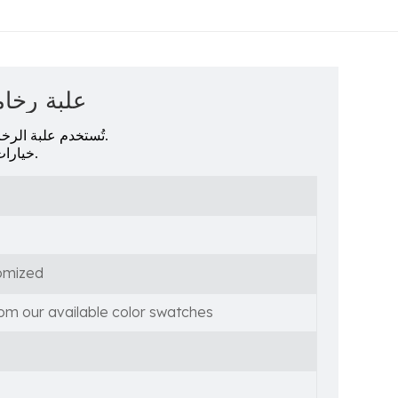
علبة رخا
التخزين والديكور المنزلي.
تُستخدم علبة الرخ
خيارات الألوان المختلفة والتصميم المخصص موضع ترحيب حار.
omized
om our available color swatches