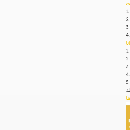
ت
2
نا
1
2
3
5
ك
ا