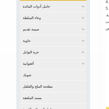
حامل أدوات المائدة
ة.
وعاء السلطة
حب
صينية تقديم
حاوية
جرة التوابل
أفعوانية
شوبك
مطحنة الملح والفلفل
مسند الملعقة