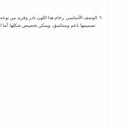
٦. الوصف الأساسي: رخام هذا اللون نادر وفريد ​​من نوع
تصميمها ناعم ومتناسق، ويمكن تخصيص شكلها. أما الغ