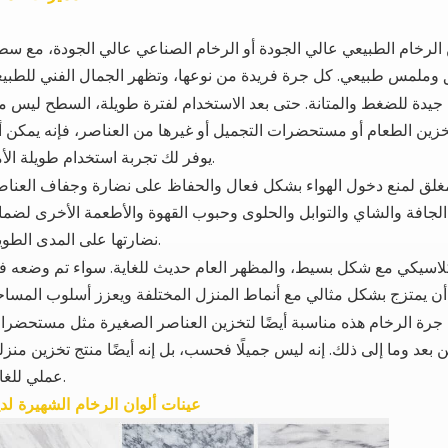
الرخام الطبيعي عالي الجودة أو الرخام الصناعي عالي الجودة، مع سط
 وملمس طبيعي.
 جيدة للضغط والمتانة.
حتى بعد الاستخدام لفترة طويلة، السطح ليس م
خزين الطعام أو مستحضرات التجميل أو غيرها من العناصر، فإنه يمكن أ
يوفر لك تجربة استخدام طويلة الأمد.
مغلق لمنع دخول الهواء بشكل فعال والحفاظ على نضارة وجفاف العناص
الجافة والشاي والتوابل والحلوى وحبوب القهوة والأطعمة الأخرى لضم
نضارتها على المدى الطويل.
كلاسيكي مع شكل بسيط، والمظهر العام حديث للغاية.
سواء تم وضعه ف
ن جرة الرخام هذه مناسبة أيضًا لتخزين العناصر الصغيرة مثل مستحضر
بعد وما إلى ذلك.
إنه ليس جميلًا فحسب، بل إنه أيضًا منتج تخزين منز
عملي للغاية.
عينات ألوان الرخام الشهيرة لدي