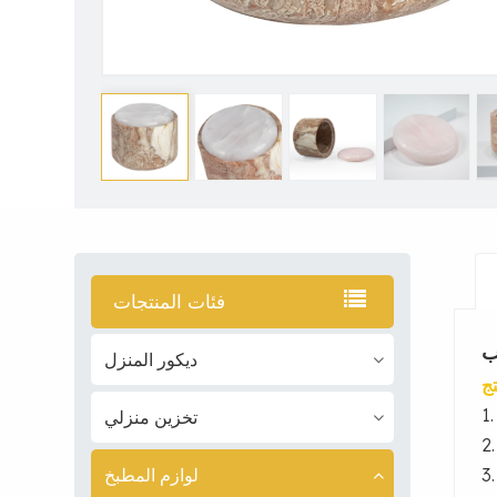
فئات المنتجات
ب
ديكور المنزل
ج
تخزين منزلي
2
لوازم المطبخ