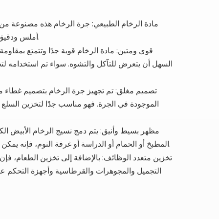
مادة الرخام الطبيعي: جرة الرخام هذه مصنوعة من 
كل جرة فريدة من نوعها، وتظهر الجمال الفني للطبيعة.
أملس ودقيق
قوي ومتين: مادة الرخام قوية جدًا وتتمتع بمقاومة
السهل أن يتعرض للتآكل والتشوه.
سواء تم استخدامه لت
تصميم مغلق: تم تجهيز جرة الرخام بتصميم غطاء 
الموجودة في الجرة.
فهو مناسب جدًا لتخزين السلع 
مظهر بسيط وأنيق: يتم دمج نسيج الرخام الأبيض ال
المطبخ أو الحمام أو الدراسة أو غرفة النوم، فإنه يمكن أن يمتزج بشكل مثالي مع أنماط المنزل المختلفة ويعزز أسلوب المساحة.
تخزين متعدد الوظائف: بالإضافة إلى تخزين الطعام، فإ
التجميل والمجوهرات والقرطاسية وأجهزة التحكم عن 