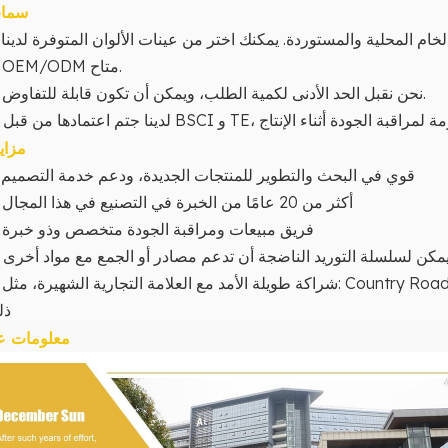
سما
 الخام المحلية والمستوردة. يمكنك
OEM/ODM متاح.
.
3. نحن نقبل الحد الأدنى لكمية الطلب، ويمكن أن تكون قابلة للتفاوض.
4. لدينا ج
مزايا
قوي في البحث والتطوير للمنتجات الجديدة، ودعم خدمة التصميم
.
أكثر من 20 عامًا من الخبرة في التصنيع في هذا المجال
.
فريق مبيعات ومراقبة الجودة متخصص وذو خبرة
.
. يمكن لسلسلة التوريد الناضجة أن تدعم مصادر أو الجمع مع مواد أخرى
شراكة طويلة الأمد مع العلامة التجارية الشهيرة،
مثل: Country Road، وCrate and Barrel، وJonathan Adler، وما إلى
.
ذل
معلومات عن