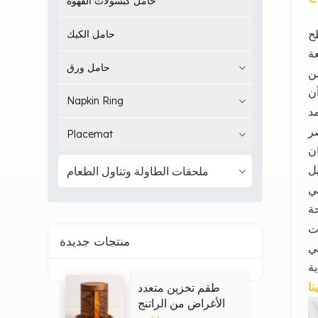
حامل كبسولات القهوة
ح
حامل الكيك
حامل ورق
ن
ن
Napkin Ring
ر
Placemat
ان
ملحقات الطاولة وتناول الطعام
ي
ات
منتجات جديدة
لي
نا
طقم تخزين متعدد
الأغراض من الراتنج