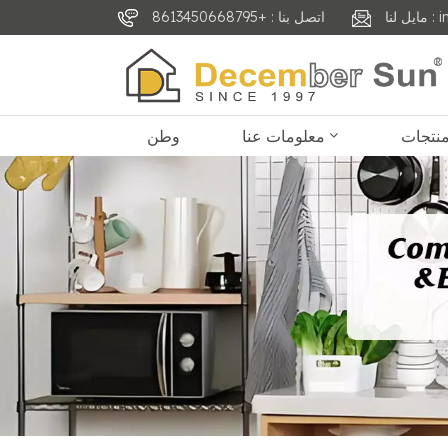
inf
اتصل بنا : +8613450668795
معلومات عنا
وطن