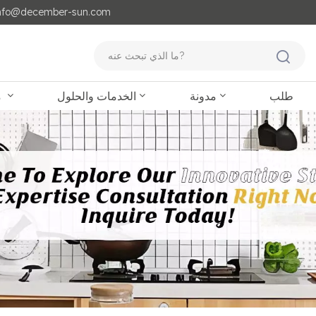
مايل لنا : o@december-sun.com
طلب
مدونة
الخدمات والحلول
منتجات