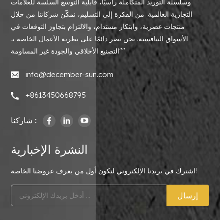
وسلسلة التوريد المتكاملة رأسيًا، قابلية التوسع السلسة للعلامات
التجارية العالمية. من الفكرة إلى التسليم، نمكّن شركائنا من خلال
منتجات عصرية، وابتكار مستدام، والالتزام بتجاوز التوقعات في
الأسواق التنافسية. نحن نصر دائمًا على نظرية الأعمال الخاصة بـ
"التصنيع الأخلاقي والجودة غير المساومة".
info@december-sun.com
+8613450668795
شاركنا :
النشرة الإخبارية
اشترك في بريدنا الإلكتروني لتكون أول من يعرف عروضنا الخاصة!
إرسال