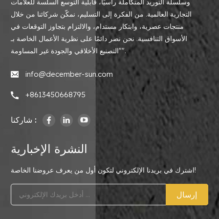
وسلسلة التوريد المتكاملة رأسيًا، قابلية التوسع السلسة للعلامات
التجارية العالمية. من الفكرة إلى التسليم، نمكّن شركائنا من خلال
منتجات عصرية، وابتكار مستدام، والالتزام بتجاوز التوقعات في
الأسواق التنافسية. نحن نصر دائمًا على نظرية الأعمال الخاصة بـ
"التصنيع الأخلاقي والجودة غير المساومة".
info@december-sun.com
+8613450668795
شاركنا :
النشرة الإخبارية
اشترك في بريدنا الإلكتروني لتكون أول من يعرف عروضنا الخاصة!
إرسال