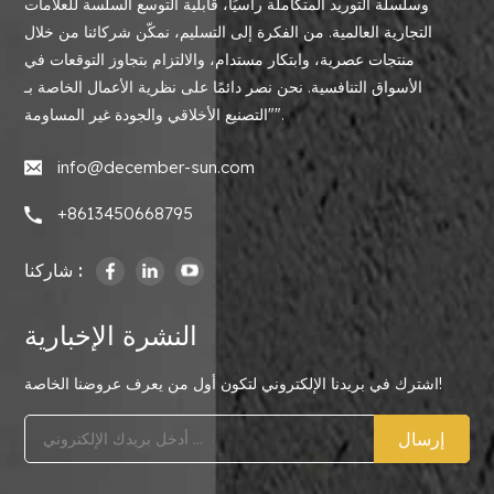
وسلسلة التوريد المتكاملة رأسيًا، قابلية التوسع السلسة للعلامات
التجارية العالمية. من الفكرة إلى التسليم، نمكّن شركائنا من خلال
منتجات عصرية، وابتكار مستدام، والالتزام بتجاوز التوقعات في
الأسواق التنافسية. نحن نصر دائمًا على نظرية الأعمال الخاصة بـ
"التصنيع الأخلاقي والجودة غير المساومة".
info@december-sun.com
+8613450668795
شاركنا :
النشرة الإخبارية
اشترك في بريدنا الإلكتروني لتكون أول من يعرف عروضنا الخاصة!
إرسال