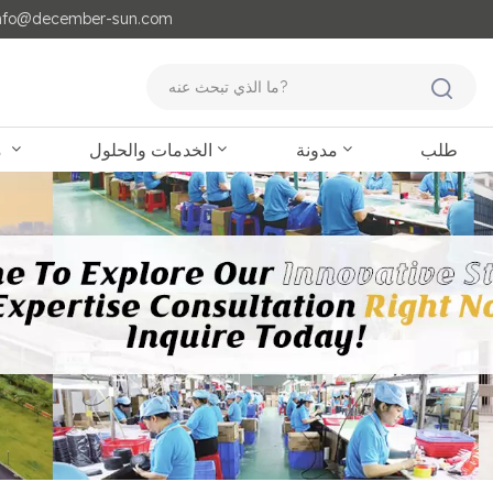
مايل لنا : o@december-sun.com
طلب
مدونة
الخدمات والحلول
منتجات