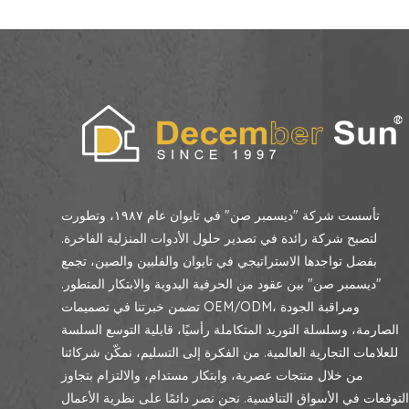
تأسست شركة "ديسمبر صن" في تايوان عام ١٩٨٧، وتطورت
لتصبح شركة رائدة في تصدير حلول الأدوات المنزلية الفاخرة.
بفضل تواجدها الاستراتيجي في تايوان والفلبين والصين، تجمع
"ديسمبر صن" بين عقود من الحرفية اليدوية والابتكار المتطور.
تضمن خبرتنا في تصميمات OEM/ODM، ومراقبة الجودة
الصارمة، وسلسلة التوريد المتكاملة رأسيًا، قابلية التوسع السلسة
للعلامات التجارية العالمية. من الفكرة إلى التسليم، نمكّن شركائنا
من خلال منتجات عصرية، وابتكار مستدام، والالتزام بتجاوز
لتوقعات في الأسواق التنافسية. نحن نصر دائمًا على نظرية الأعمال