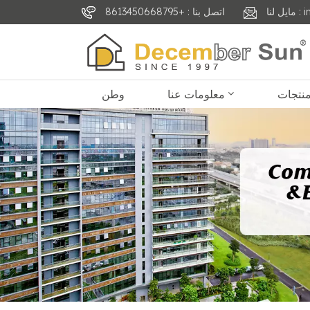
inf
اتصل بنا : +8613450668795
معلومات عنا
وطن