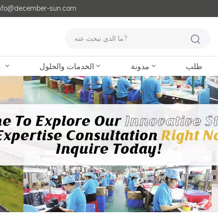
مايل لنا : o@december-sun.com
طلب
مدونة
الخدمات والحلول
منتجات