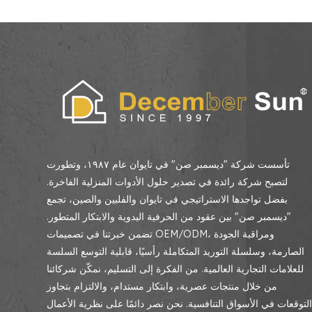
تأسست شركة "ديسمبر صن" في تايوان عام ١٩٨٧، وتطورت
لتصبح شركة رائدة في تصدير حلول الأدوات المنزلية الفاخرة.
بفضل تواجدها الاستراتيجي في تايوان والفلبين والصين، تجمع
"ديسمبر صن" بين عقود من الحرفية اليدوية والابتكار المتطور.
تضمن خبرتنا في تصميمات OEM/ODM، ومراقبة الجودة
الصارمة، وسلسلة التوريد المتكاملة رأسيًا، قابلية التوسع السلسة
للعلامات التجارية العالمية. من الفكرة إلى التسليم، نمكّن شركائنا
من خلال منتجات عصرية، وابتكار مستدام، والالتزام بتجاوز
لتوقعات في الأسواق التنافسية. نحن نصر دائمًا على نظرية الأعمال