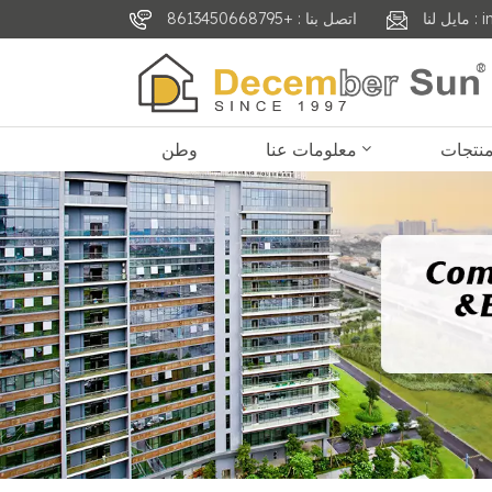
inf
اتصل بنا : +8613450668795
معلومات عنا
وطن