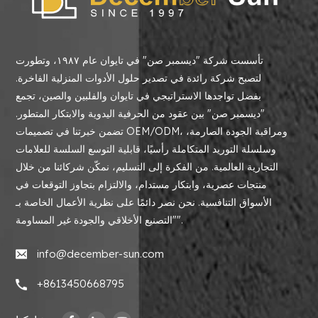
تأسست شركة "ديسمبر صن" في تايوان عام ١٩٨٧، وتطورت
لتصبح شركة رائدة في تصدير حلول الأدوات المنزلية الفاخرة.
بفضل تواجدها الاستراتيجي في تايوان والفلبين والصين، تجمع
"ديسمبر صن" بين عقود من الحرفية اليدوية والابتكار المتطور.
تضمن خبرتنا في تصميمات OEM/ODM، ومراقبة الجودة الصارمة،
وسلسلة التوريد المتكاملة رأسيًا، قابلية التوسع السلسة للعلامات
التجارية العالمية. من الفكرة إلى التسليم، نمكّن شركائنا من خلال
منتجات عصرية، وابتكار مستدام، والالتزام بتجاوز التوقعات في
الأسواق التنافسية. نحن نصر دائمًا على نظرية الأعمال الخاصة بـ
"التصنيع الأخلاقي والجودة غير المساومة".
info@december-sun.com
+8613450668795