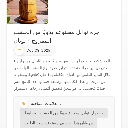
جرة توابل مصنوعة يدويًا من الخشب
الممزوج - لونان
Dec 08, 2025
1. المواد: كيمياء الاندماج هذا ليس تجميعًا عشوائيًا، بل هو تزاوج
مدروس بين مواد متعددة. نتجاوز حدود نوع الخشب الواحد من
خلال الجمع العلمي بين أنواع متكاملة بناءً على كثافتها، ومحتواها
من الزيت، ومعدل انكماشها، وطبيعة حبيباتها. هذا الدمج ليس
جماليًا فحسب، بل هو سعيٌ لتحقيق أقصى درجات الاستقرار.
يعمل...
العلامات الساخنة :
برطمان توابل مصنوع يدويًا من الخشب المخلوط
مرطبان هدايا خشبي مصنوع حسب الطلب