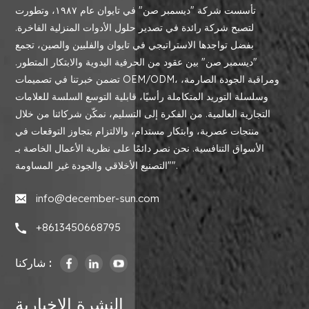
تأسست شركة "ديسمبر صن" في تايوان عام ١٩٨٧، وتطورت
لتصبح شركة رائدة في تصدير حلول الأدوات المنزلية الفاخرة.
بفضل تواجدها الاستراتيجي في تايوان والفلبين والصين، تجمع
"ديسمبر صن" بين عقود من الحرفية اليدوية والابتكار المتطور.
تضمن خبرتنا في تصميمات OEM/ODM، ومراقبة الجودة الصارمة،
وسلسلة التوريد المتكاملة رأسيًا، قابلية التوسع السلسة للعلامات
التجارية العالمية. من الفكرة إلى التسليم، نمكّن شركائنا من خلال
منتجات عصرية، وابتكار مستدام، والالتزام بتجاوز التوقعات في
الأسواق التنافسية. نحن نصر دائمًا على نظرية الأعمال الخاصة بـ
"التصنيع الأخلاقي والجودة غير المساومة".
info@december-sun.com
+8613450668795
شاركنا :
النشرة الإخبارية