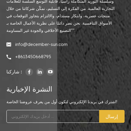
وسلسلة التوريد المتكاملة رأسيًا، قابلية التوسع السلسة للعلامات
التجارية العالمية. من الفكرة إلى التسليم، نمكّن شركائنا من خلال
منتجات عصرية، وابتكار مستدام، والالتزام بتجاوز التوقعات في
الأسواق التنافسية. نحن نصر دائمًا على نظرية الأعمال الخاصة بـ
"التصنيع الأخلاقي والجودة غير المساومة".
info@december-sun.com
+8613450668795
شاركنا :
النشرة الإخبارية
اشترك في بريدنا الإلكتروني لتكون أول من يعرف عروضنا الخاصة!
إرسال