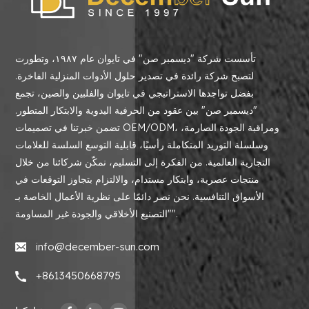
تأسست شركة "ديسمبر صن" في تايوان عام ١٩٨٧، وتطورت
لتصبح شركة رائدة في تصدير حلول الأدوات المنزلية الفاخرة.
بفضل تواجدها الاستراتيجي في تايوان والفلبين والصين، تجمع
"ديسمبر صن" بين عقود من الحرفية اليدوية والابتكار المتطور.
تضمن خبرتنا في تصميمات OEM/ODM، ومراقبة الجودة الصارمة،
وسلسلة التوريد المتكاملة رأسيًا، قابلية التوسع السلسة للعلامات
التجارية العالمية. من الفكرة إلى التسليم، نمكّن شركائنا من خلال
منتجات عصرية، وابتكار مستدام، والالتزام بتجاوز التوقعات في
الأسواق التنافسية. نحن نصر دائمًا على نظرية الأعمال الخاصة بـ
"التصنيع الأخلاقي والجودة غير المساومة".
info@december-sun.com
+8613450668795