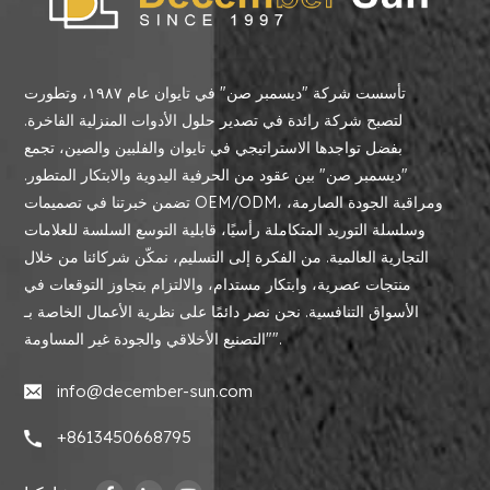
تأسست شركة "ديسمبر صن" في تايوان عام ١٩٨٧، وتطورت
لتصبح شركة رائدة في تصدير حلول الأدوات المنزلية الفاخرة.
بفضل تواجدها الاستراتيجي في تايوان والفلبين والصين، تجمع
"ديسمبر صن" بين عقود من الحرفية اليدوية والابتكار المتطور.
تضمن خبرتنا في تصميمات OEM/ODM، ومراقبة الجودة الصارمة،
وسلسلة التوريد المتكاملة رأسيًا، قابلية التوسع السلسة للعلامات
التجارية العالمية. من الفكرة إلى التسليم، نمكّن شركائنا من خلال
منتجات عصرية، وابتكار مستدام، والالتزام بتجاوز التوقعات في
الأسواق التنافسية. نحن نصر دائمًا على نظرية الأعمال الخاصة بـ
"التصنيع الأخلاقي والجودة غير المساومة".
info@december-sun.com
+8613450668795