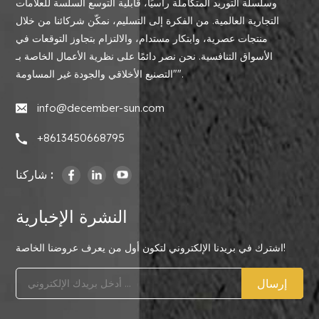
وسلسلة التوريد المتكاملة رأسيًا، قابلية التوسع السلسة للعلامات
التجارية العالمية. من الفكرة إلى التسليم، نمكّن شركائنا من خلال
منتجات عصرية، وابتكار مستدام، والالتزام بتجاوز التوقعات في
الأسواق التنافسية. نحن نصر دائمًا على نظرية الأعمال الخاصة بـ
"التصنيع الأخلاقي والجودة غير المساومة".
info@december-sun.com
+8613450668795
شاركنا :
النشرة الإخبارية
اشترك في بريدنا الإلكتروني لتكون أول من يعرف عروضنا الخاصة!
إرسال