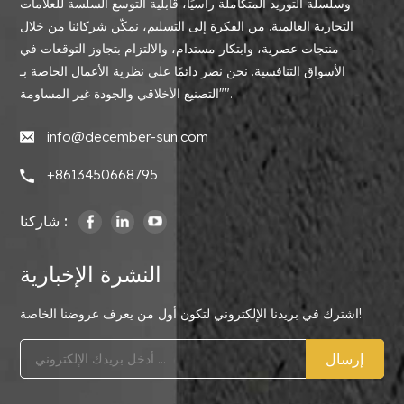
وسلسلة التوريد المتكاملة رأسيًا، قابلية التوسع السلسة للعلامات
التجارية العالمية. من الفكرة إلى التسليم، نمكّن شركائنا من خلال
منتجات عصرية، وابتكار مستدام، والالتزام بتجاوز التوقعات في
الأسواق التنافسية. نحن نصر دائمًا على نظرية الأعمال الخاصة بـ
"التصنيع الأخلاقي والجودة غير المساومة".
info@december-sun.com
+8613450668795
شاركنا :
النشرة الإخبارية
اشترك في بريدنا الإلكتروني لتكون أول من يعرف عروضنا الخاصة!
إرسال