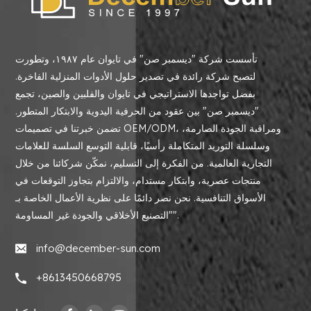
تأسست شركة "ديسمبر صن" في تايوان عام ١٩٨٧، وتطورت
لتصبح شركة رائدة في تصدير حلول الأدوات المنزلية الفاخرة.
بفضل تواجدها الاستراتيجي في تايوان والفلبين والصين، تجمع
"ديسمبر صن" بين عقود من الحرفية اليدوية والابتكار المتطور.
تضمن خبرتنا في تصميمات OEM/ODM، ومراقبة الجودة الصارمة،
وسلسلة التوريد المتكاملة رأسيًا، قابلية التوسع السلسة للعلامات
التجارية العالمية. من الفكرة إلى التسليم، نمكّن شركائنا من خلال
منتجات عصرية، وابتكار مستدام، والالتزام بتجاوز التوقعات في
الأسواق التنافسية. نحن نصر دائمًا على نظرية الأعمال الخاصة بـ
"التصنيع الأخلاقي والجودة غير المساومة".
info@december-sun.com
+8613450668795