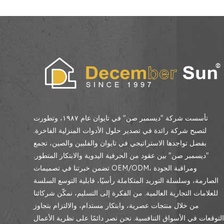
تأسست شركة "ديسمبر صن" في تايوان عام ١٩٨٧، وتطورت
لتصبح شركة رائدة في تصدير حلول الأدوات المنزلية الفاخرة.
بفضل تواجدها الاستراتيجي في تايوان والفلبين والصين، تجمع
"ديسمبر صن" بين عقود من الحرفية اليدوية والابتكار المتطور.
تضمن خبرتنا في تصميمات OEM/ODM، ومراقبة الجودة
الصارمة، وسلسلة التوريد المتكاملة رأسيًا، قابلية التوسع السلسة
للعلامات التجارية العالمية. من الفكرة إلى التسليم، نمكّن شركائنا
من خلال منتجات عصرية، وابتكار مستدام، والالتزام بتجاوز
لتوقعات في الأسواق التنافسية. نحن نصر دائمًا على نظرية الأعمال