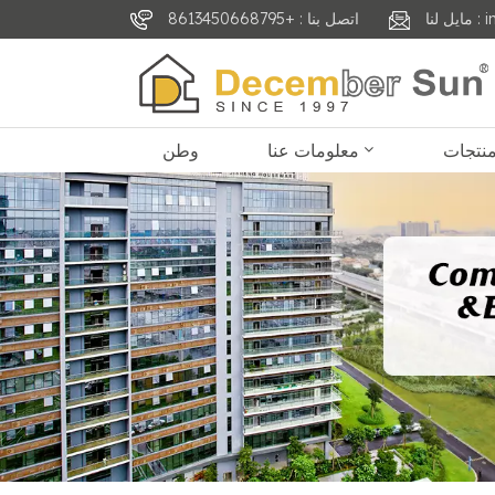
inf
اتصل بنا : +8613450668795
معلومات عنا
وطن