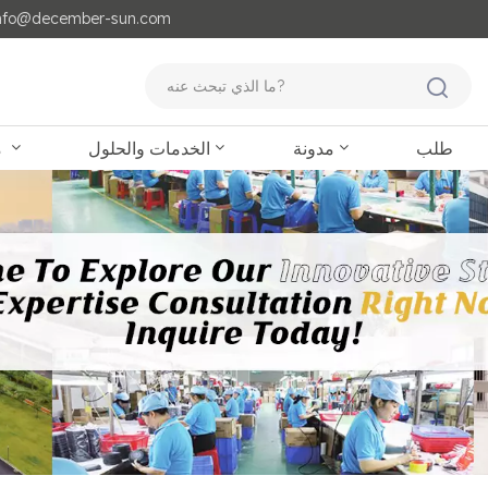
مايل لنا : o@december-sun.com
طلب
مدونة
الخدمات والحلول
منتجات