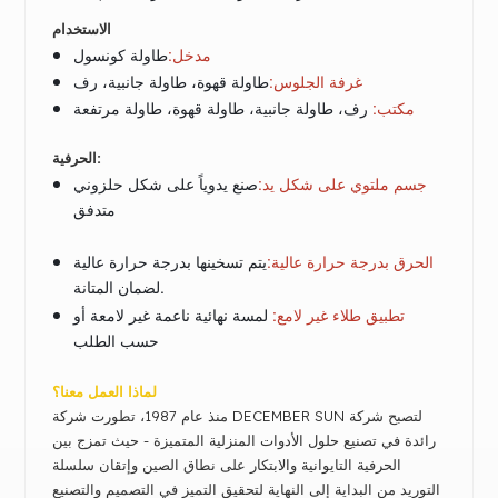
الاستخدام
مدخل:
طاولة كونسول
غرفة الجلوس:
طاولة قهوة، طاولة جانبية، رف
مكتب:
رف، طاولة جانبية، طاولة قهوة، طاولة مرتفعة
الحرفية:
جسم ملتوي على شكل يد
:
صنع يدوياً على شكل حلزوني
متدفق
الحرق بدرجة حرارة عالية
:
يتم تسخينها بدرجة حرارة عالية
لضمان المتانة.
تطبيق طلاء غير لامع
:
لمسة نهائية ناعمة غير لامعة أو
حسب الطلب
لماذا العمل معنا؟
منذ عام 1987، تطورت شركة DECEMBER SUN لتصبح شركة
رائدة في تصنيع حلول الأدوات المنزلية المتميزة - حيث تمزج بين
الحرفية التايوانية والابتكار على نطاق الصين وإتقان سلسلة
التوريد من البداية إلى النهاية لتحقيق التميز في التصميم والتصنيع