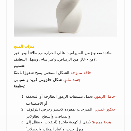
ميزات المنتج
مصنوع من السيراميك عالي الحرارة مع طلاء أبيض غير
مادة:
لامع - خالٍ من الرصاص، وغير سام، وسهل التنظيف.
تصميم:
حافة مموجة
:
الشكل المنحني يمنح شعورًا ناعمًا
جسد ملتوٍ
:
شكل حلزوني فريد وانسيابي
وظيفة:
تنسيقات الزهور الطازجة أو المجففة
حامل الزهور:
يحمل
أو الاصطناعية
بمفرده كعنصر زخرفي (للرفوف،
ديكور عصري:
المدرجات
والمدافئ، وأسطح الطاولات)
كهدية فاخرة (لحفلات الانتقال إلى
هدية مميزة:
تكفي لـ
منزل جديد، وأعياد الميلاد، والعطلات)