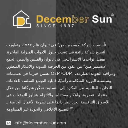
تأسست شركة "ديسمبر صن" في تايوان عام ١٩٨٧، وتطورت
لتصبح شركة رائدة في تصدير حلول الأدوات المنزلية الفاخرة.
بفضل تواجدها الاستراتيجي في تايوان والفلبين والصين، تجمع
"ديسمبر صن" بين عقود من الحرفية اليدوية والابتكار المتطور.
تضمن خبرتنا في تصميمات OEM/ODM، ومراقبة الجودة الصارمة،
وسلسلة التوريد المتكاملة رأسيًا، قابلية التوسع السلسة للعلامات
التجارية العالمية. من الفكرة إلى التسليم، نمكّن شركائنا من خلال
منتجات عصرية، وابتكار مستدام، والالتزام بتجاوز التوقعات في
الأسواق التنافسية. نحن نصر دائمًا على نظرية الأعمال الخاصة بـ
"التصنيع الأخلاقي والجودة غير المساومة".
info@december-sun.com