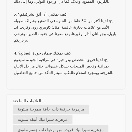
الكرتون المموج، وغلاف فقاعي، ورغوة البولي، وما إلى ذلك.
3. كيف يمكنني أن أثق بشركتكم؟
ج: لدينا أكثر من 30 عامًا من الخبرة في التصنيع وشراكة طويلة
الأمد مع علامات تجارية عالمية، مثل: كاونتري رود، وكريت آند
باريل، وجوناثان أدلر، وغيرها. يقع مقرنا في جنوب الصين، ونرحب
بزيارتكم.
4. كيف يمكنك ضمان جودة البضائع؟
ج: لدينا فريق متخصص وذو خبرة في مراقبة الجودة، سيقوم
بمراقبة وفحص المنتجات بشكل عشوائي خلال مراحل الإنتاج
الحرجة. وبمجرد استلام طلبكم، سيتم التأكد من جميع التفاصيل.
العلامات الساخنة :
مزهرية خزفية ذات حافة مموجة ملتوية
مزهرية سيراميك أنيقة ملتوية
مزهرية سيراميك فريدة من نوعها ذات جسم ملتوي