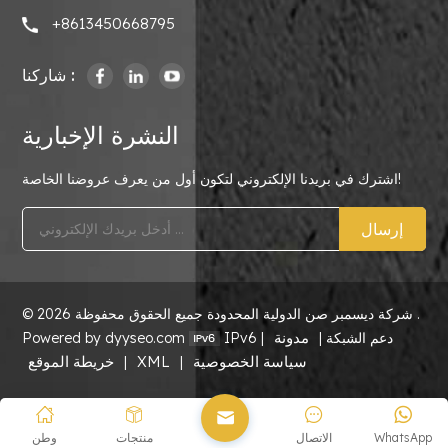
+8613450668795
شاركنا :
النشرة الإخبارية
اشترك في بريدنا الإلكتروني لتكون أول من يعرف عروضنا الخاصة!
إرسال
© 2026 شركة ديسمبر صن الدولية المحدودة جميع الحقوق محفوظة .
مدونة
IPv6 دعم الشبكة |
|
Powered by dyyseo.com
سياسة الخصوصية
XML
خريطة الموقع
|
|
WhatsApp
الاتصال
منتجات
وطن