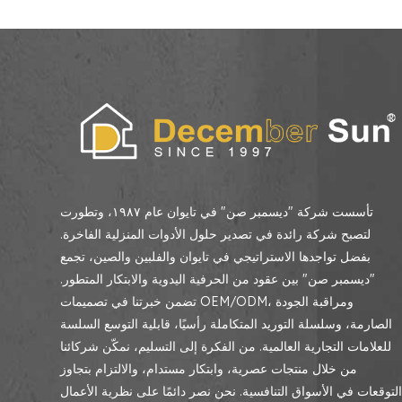
تأسست شركة "ديسمبر صن" في تايوان عام ١٩٨٧، وتطورت
لتصبح شركة رائدة في تصدير حلول الأدوات المنزلية الفاخرة.
بفضل تواجدها الاستراتيجي في تايوان والفلبين والصين، تجمع
"ديسمبر صن" بين عقود من الحرفية اليدوية والابتكار المتطور.
تضمن خبرتنا في تصميمات OEM/ODM، ومراقبة الجودة
الصارمة، وسلسلة التوريد المتكاملة رأسيًا، قابلية التوسع السلسة
للعلامات التجارية العالمية. من الفكرة إلى التسليم، نمكّن شركائنا
من خلال منتجات عصرية، وابتكار مستدام، والالتزام بتجاوز
لتوقعات في الأسواق التنافسية. نحن نصر دائمًا على نظرية الأعمال