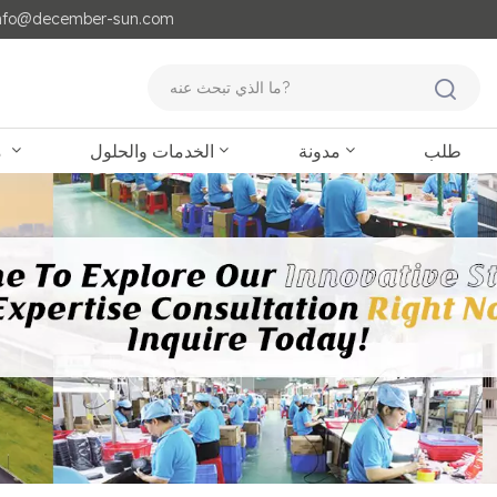
مايل لنا : o@december-sun.com
طلب
مدونة
الخدمات والحلول
منتجات