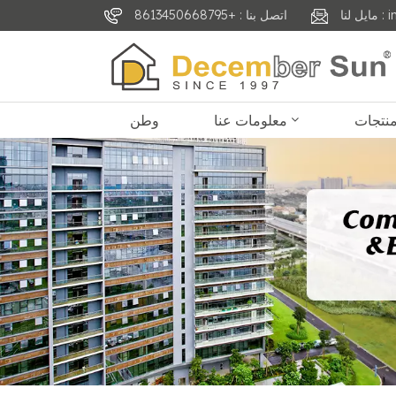
inf
اتصل بنا : +8613450668795
معلومات عنا
وطن