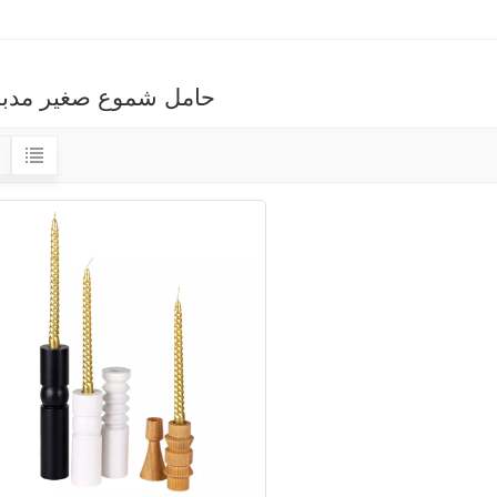
حامل شموع صغير مدب