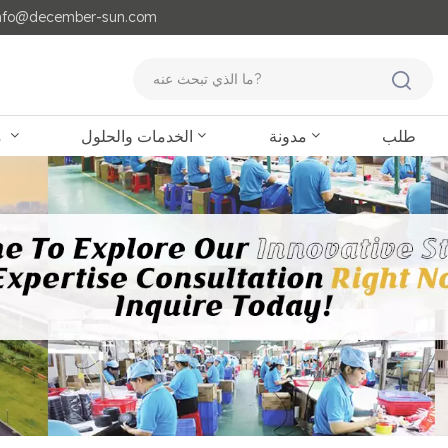
مايل لنا : o@december-sun.com
طلب
مدونة
الخدمات والحلول
منتجات