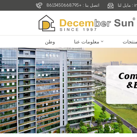
inf
اتصل بنا : +8613450668795
معلومات عنا
وطن