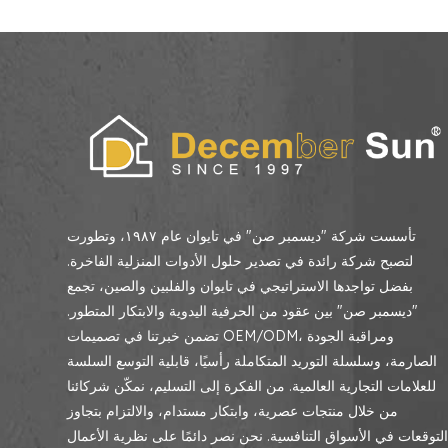
تأسست شركة "ديسمبر صن" في تايوان عام ١٩٨٧، وتطورت
لتصبح شركة رائدة في تصدير حلول الأدوات المنزلية الفاخرة.
بفضل تواجدها الاستراتيجي في تايوان والفلبين والصين، تجمع
"ديسمبر صن" بين عقود من الحرفية اليدوية والابتكار المتطور.
تضمن خبرتنا في تصميمات OEM/ODM، ومراقبة الجودة
الصارمة، وسلسلة التوريد المتكاملة رأسيًا، قابلية التوسع السلسة
للعلامات التجارية العالمية. من الفكرة إلى التسليم، نمكّن شركائنا
من خلال منتجات عصرية، وابتكار مستدام، والالتزام بتجاوز
لتوقعات في الأسواق التنافسية. نحن نصر دائمًا على نظرية الأعمال