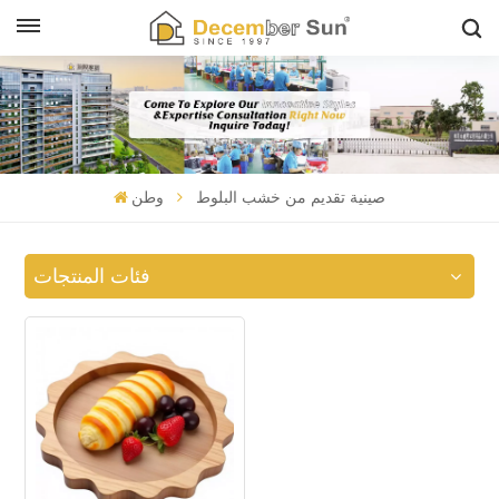
صينية تقديم من خشب البلوط
وطن
فئات المنتجات