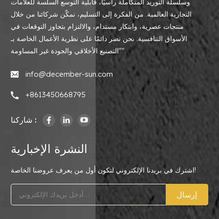
وسلسلة التوريد المتكاملة رأسيًا، قابلية التوسع السلسة للعلامات
التجارية العالمية. من الفكرة إلى التسليم، نمكّن شركائنا من خلال
منتجات عصرية، وابتكار مستدام، والالتزام بتجاوز التوقعات في
الأسواق التنافسية. نحن نصر دائمًا على نظرية الأعمال الخاصة بـ
"التصنيع الأخلاقي والجودة غير المساومة".
info@december-sun.com
+8613450668795
شاركنا :
النشرة الإخبارية
اشترك في بريدنا الإلكتروني لتكون أول من يعرف عروضنا الخاصة!
إرسال