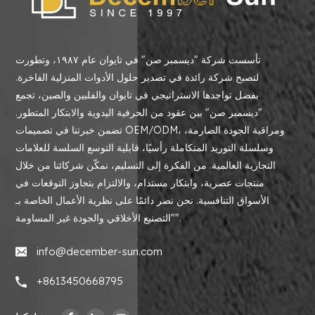
تأسست شركة "ديسمبر صن" في تايوان عام ١٩٨٧، وتطورت
لتصبح شركة رائدة في تصدير حلول الأدوات المنزلية الفاخرة.
بفضل تواجدها الاستراتيجي في تايوان والفلبين والصين، تجمع
"ديسمبر صن" بين عقود من الحرفية اليدوية والابتكار المتطور.
تضمن خبرتنا في تصميمات OEM/ODM، ومراقبة الجودة الصارمة،
وسلسلة التوريد المتكاملة رأسيًا، قابلية التوسع السلسة للعلامات
التجارية العالمية. من الفكرة إلى التسليم، نمكّن شركائنا من خلال
منتجات عصرية، وابتكار مستدام، والالتزام بتجاوز التوقعات في
الأسواق التنافسية. نحن نصر دائمًا على نظرية الأعمال الخاصة بـ
"التصنيع الأخلاقي والجودة غير المساومة".
info@december-sun.com
+8613450668795