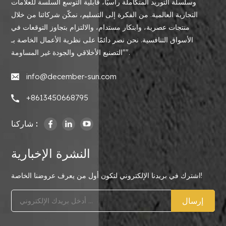
وسلسلة التوريد المتكاملة رأسيًا، قابلية التوسع السلسة للعلامات
التجارية العالمية. من الفكرة إلى التسليم، نمكّن شركائنا من خلال
منتجات عصرية، وابتكار مستدام، والالتزام بتجاوز التوقعات في
الأسواق التنافسية. نحن نصر دائمًا على نظرية الأعمال الخاصة بـ
"التصنيع الأخلاقي والجودة غير المساومة".
info@december-sun.com
+8613450668795
شاركنا :
النشرة الإخبارية
اشترك في بريدنا الإلكتروني لتكون أول من يعرف عروضنا الخاصة!
إرسال