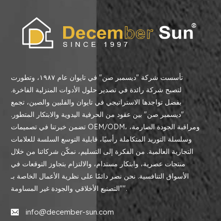
تأسست شركة "ديسمبر صن" في تايوان عام ١٩٨٧، وتطورت
لتصبح شركة رائدة في تصدير حلول الأدوات المنزلية الفاخرة.
بفضل تواجدها الاستراتيجي في تايوان والفلبين والصين، تجمع
"ديسمبر صن" بين عقود من الحرفية اليدوية والابتكار المتطور.
تضمن خبرتنا في تصميمات OEM/ODM، ومراقبة الجودة الصارمة،
وسلسلة التوريد المتكاملة رأسيًا، قابلية التوسع السلسة للعلامات
التجارية العالمية. من الفكرة إلى التسليم، نمكّن شركائنا من خلال
منتجات عصرية، وابتكار مستدام، والالتزام بتجاوز التوقعات في
الأسواق التنافسية. نحن نصر دائمًا على نظرية الأعمال الخاصة بـ
"التصنيع الأخلاقي والجودة غير المساومة".
info@december-sun.com