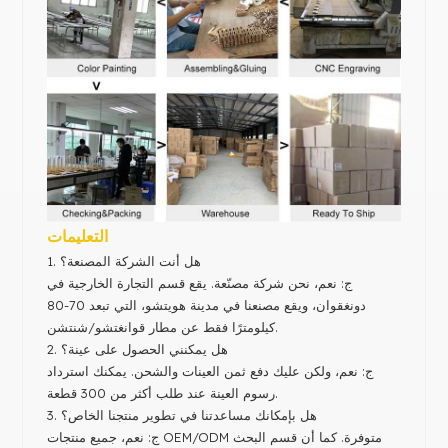
التعليمات
1. هل أنت الشركة المصنعة؟
ج: نعم، نحن شركة مصنّعة. يقع قسم التجارة الخارجية في
دونغقوان، ويقع مصنعنا في مدينة هويتشو، التي تبعد 70-80
كيلومترًا فقط عن مطار قوانغتشو/شنتشن.
2. هل يمكنني الحصول على عينة؟
ج: نعم، ولكن عليك دفع ثمن العينات والشحن. يمكنك استرداد
رسوم العينة عند طلب أكثر من 300 قطعة.
3. هل بإمكانك مساعدتنا في تطوير منتجنا الخاص؟
ج: نعم، جميع منتجات OEM/ODM متوفرة. كما أن قسم البحث