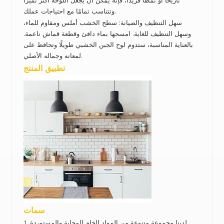
تاريخًا أو نمطًا فريدًا، فإنه يمكن أن يجعل اللوحة أكثر تميزًا
وتتناسب تمامًا مع احتياجات عملك.
سهل التنظيف والصيانة: سطح الخشب أملس ومقاوم للماء،
وسهل التنظيف للغاية.
امسحها بماء دافئ وقطعة قماش ناعمة.
بالعناية المناسبة، ستدوم لوح الجبن الخشبي طويلًا وتحافظ على
لمعانه وجماله الأصلي.
تطبيق المنتج
سمات
1. لدينا مجموعة متنوعة من المواد الخام المحلية والمستوردة.