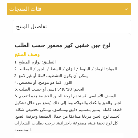
فئات المنتجات
تفاصيل المنتج
لوح جبن خشبي كبير محفور حسب الطلب
وصف المنتج
التطبيق: لوازم المطبخ
1.
2. المواد:
الرماد / البلوط /
الزان / السنط / الجوز / المطاط
3. يمكن أن يكون التشطيب لامعًا أو غير لامع
4. اللون: كما هو موضح، أو مخصص
5. الحجم:
20*18*1.5
سم، أو حسب الطلب
6. الوصف الأساسي:
تُستخدم لوحة الجبن الخشبية هذه لتقديم
الجبن والخبز والكعك والفواكه وما إلى ذلك.
يُصنع من خلال تشكيل
قطعة كاملة. يتميز بتصميم دقيق ومتناسق، ويمكن تخصيص شكله.
يُجسد لوح الجبن مزيجًا متناغمًا من جمال الطبيعة وحرفية الصنع.
كل لوح تحفة فنية، مصنوعة باحترافية. نرحب بطلبات الشعارات
المخصصة.