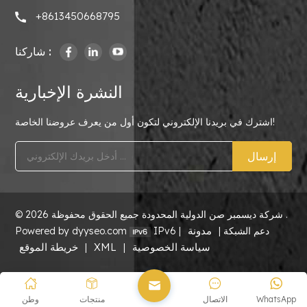
+8613450668795
شاركنا :
النشرة الإخبارية
اشترك في بريدنا الإلكتروني لتكون أول من يعرف عروضنا الخاصة!
إرسال
© 2026 شركة ديسمبر صن الدولية المحدودة جميع الحقوق محفوظة .
مدونة
IPv6 دعم الشبكة |
|
Powered by dyyseo.com
سياسة الخصوصية
XML
خريطة الموقع
|
|
WhatsApp
الاتصال
منتجات
وطن