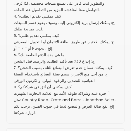
والتطوير لدينا قادر على تصنيع منتجات مخصصة، لذا يُرجى
التواصل معنا لمناقشة المزيد من التفاصيل عند الحاجة.
4. كيف يمكنني تقديم الطلب؟
ج: يمكنك إرسال بريد إلكتروني إلينا، وسوف يقوم قسم المبيعات
لدينا بمتابعة طلبك.
5. كيف يمكنني تقديم طلبي؟
ج: يمكنك الاختيار عن طريق بطاقة الائتمان أو التحويل المصرفي
أو T / T أو Paypal، إلخ.
6. ما هي مدة الدفع الخاصة بك؟
ج: إيداع 30٪ بعد تأكيد الطلب، والرصيد قبل الشحن.
7. كيف يمكنك ضمان عدم تعرض البضائع للتلف بسبب الشحن؟
ج: من أجل منع الأضرار، سيتم تعبئة البضائع باستخدام التعبئة
القياسية للتصدير، والرغوة البولي، والكرتون الورقي.
8. كيف يمكنني أن أثق في شركتكم؟
أ: خبرة غنية وشراكة طويلة الأمد مع العلامة التجارية الشهيرة،
مثل: Country Road، Crate and Barrel، Jonathan Adler،
إلخ. يقع صالة العرض والمصنع لدينا في جنوب الصين، نرحب بكم
لزيارة شركتنا.