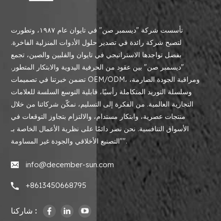
تأسست شركة "ديسمبر صن" في تايوان عام ١٩٨٧، وتطورت
لتصبح شركة رائدة في تصدير حلول الأدوات المنزلية الفاخرة.
بفضل تواجدها الاستراتيجي في تايوان والفلبين والصين، تجمع
"ديسمبر صن" بين عقود من الحرفية اليدوية والابتكار المتطور.
تضمن خبرتنا في تصميمات OEM/ODM، ومراقبة الجودة الصارمة،
وسلسلة التوريد المتكاملة رأسيًا، قابلية التوسع السلسة للعلامات
التجارية العالمية. من الفكرة إلى التسليم، نمكّن شركائنا من خلال
منتجات عصرية، وابتكار مستدام، والالتزام بتجاوز التوقعات في
الأسواق التنافسية. نحن نصر دائمًا على نظرية الأعمال الخاصة بـ
"التصنيع الأخلاقي والجودة غير المساومة".
info@december-sun.com
+8613450668795
شاركنا :