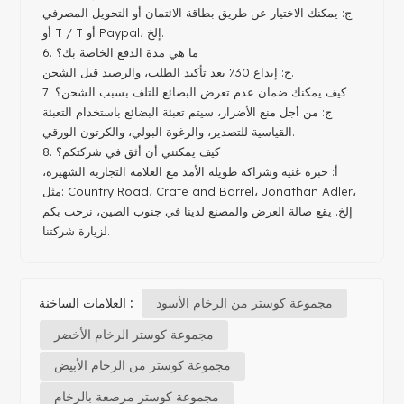
ج: يمكنك الاختيار عن طريق بطاقة الائتمان أو التحويل المصرفي
أو T / T أو Paypal، إلخ.
6. ما هي مدة الدفع الخاصة بك؟
ج: إيداع 30٪ بعد تأكيد الطلب، والرصيد قبل الشحن.
7. كيف يمكنك ضمان عدم تعرض البضائع للتلف بسبب الشحن؟
ج: من أجل منع الأضرار، سيتم تعبئة البضائع باستخدام التعبئة
القياسية للتصدير، والرغوة البولي، والكرتون الورقي.
8. كيف يمكنني أن أثق في شركتكم؟
أ: خبرة غنية وشراكة طويلة الأمد مع العلامة التجارية الشهيرة،
مثل: Country Road، Crate and Barrel، Jonathan Adler،
إلخ. يقع صالة العرض والمصنع لدينا في جنوب الصين، نرحب بكم
لزيارة شركتنا.
مجموعة كوستر من الرخام الأسود
العلامات الساخنة :
مجموعة كوستر الرخام الأخضر
مجموعة كوستر من الرخام الأبيض
مجموعة كوستر مرصعة بالرخام