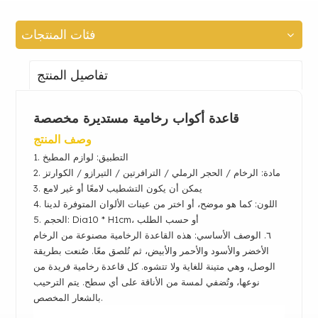
فئات المنتجات
تفاصيل المنتج
قاعدة أكواب رخامية مستديرة مخصصة
وصف المنتج
1. التطبيق: لوازم المطبخ
مادة:
الرخام / الحجر الرملي / الترافرتين / التيرازو / الكوارتز
2.
3. يمكن أن يكون التشطيب لامعًا أو غير لامع
4. اللون: كما هو موضح، أو اختر من عينات الألوان المتوفرة لدينا
5. الحجم: Dia10 * H1cm، أو حسب الطلب
٦. الوصف الأساسي: هذه القاعدة الرخامية مصنوعة من الرخام
الأخضر والأسود والأحمر والأبيض، ثم تُلصق معًا. صُنعت بطريقة
الوصل، وهي متينة للغاية ولا تتشوه. كل قاعدة رخامية فريدة من
نوعها، وتُضفي لمسة من الأناقة على أي سطح.
يتم الترحيب
بالشعار المخصص.