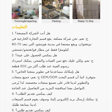
التعليمات
1. هل أنت الشركة المصنعة؟
ج: نعم، نحن شركة مصنّعة. يقع قسم التجارة الخارجية في
دونغقوان، ويقع مصنعنا في مدينة هويتشو، التي تبعد 70-80
كيلومترًا فقط عن مطار قوانغتشو/شنتشن.
2. هل يمكنني الحصول على عينة؟
ج: نعم، ولكن عليك دفع ثمن العينات والشحن. يمكنك استرداد
رسوم العينة عند طلب أكثر من 300 قطعة.
3. هل بإمكانك مساعدتنا في تطوير منتجنا الخاص؟
ج: نعم، جميع منتجات OEM/ODM متوفرة. كما أن قسم البحث
والتطوير لدينا قادر على تصنيع منتجات مخصصة، لذا يُرجى
التواصل معنا لمناقشة المزيد من التفاصيل عند الحاجة.
4. كيف يمكنني تقديم الطلب؟
ج: يمكنك إرسال بريد إلكتروني إلينا، وسوف يقوم قسم المبيعات
لدينا بمتابعة طلبك.
5. كيف يمكنني تقديم طلبي؟