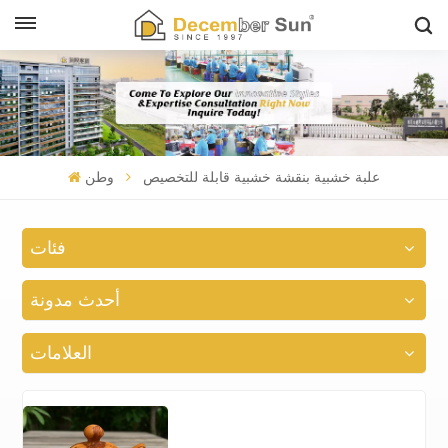
علبة خشبية بنقشة خشبية قابلة للتخصيص
وطن
فئات
أحدث مدونة
العلامات