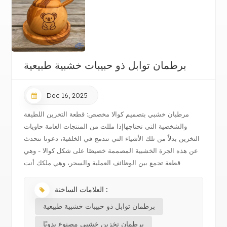
برطمان توابل ذو حبيبات خشبية طبيعية
Dec 16, 2025
مرطبان خشبي بتصميم كوالا مخصص: قطعة التخزين اللطيفة
والشخصية التي تحتاجهاإذا مللت من المنتجات العامة حاويات
التخزين بدلاً من تلك الأشياء التي تندمج في الخلفية، دعونا نتحدث
عن هذه الجرة الخشبية المصممة خصيصًا على شكل كوالا - وهي
قطعة تجمع بين الوظائف العملية والسحر، وهي ملكك أنت
أيضًا. 🪵 المواد: دفء...
العلامات الساخنة :
برطمان توابل ذو حبيبات خشبية طبيعية
برطمان تخزين خشبي مصنوع يدويًا