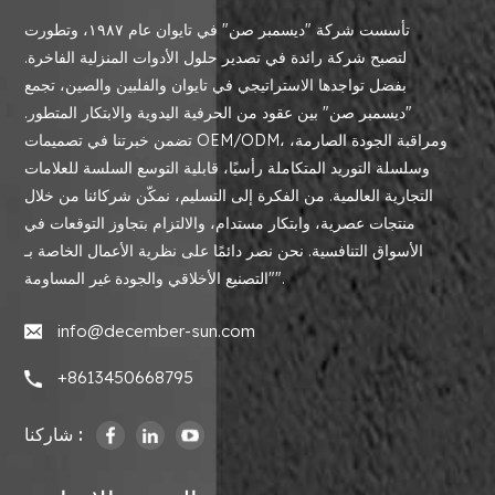
تأسست شركة "ديسمبر صن" في تايوان عام ١٩٨٧، وتطورت
لتصبح شركة رائدة في تصدير حلول الأدوات المنزلية الفاخرة.
بفضل تواجدها الاستراتيجي في تايوان والفلبين والصين، تجمع
"ديسمبر صن" بين عقود من الحرفية اليدوية والابتكار المتطور.
تضمن خبرتنا في تصميمات OEM/ODM، ومراقبة الجودة الصارمة،
وسلسلة التوريد المتكاملة رأسيًا، قابلية التوسع السلسة للعلامات
التجارية العالمية. من الفكرة إلى التسليم، نمكّن شركائنا من خلال
منتجات عصرية، وابتكار مستدام، والالتزام بتجاوز التوقعات في
الأسواق التنافسية. نحن نصر دائمًا على نظرية الأعمال الخاصة بـ
"التصنيع الأخلاقي والجودة غير المساومة".
info@december-sun.com
+8613450668795
شاركنا :