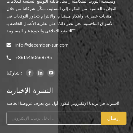
وسلسلة التوريد المتكاملة رأسيًا، قابلية التوسع السلسة للعلامات
التجارية العالمية. من الفكرة إلى التسليم، نمكّن شركائنا من خلال
منتجات عصرية، وابتكار مستدام، والالتزام بتجاوز التوقعات في
الأسواق التنافسية. نحن نصر دائمًا على نظرية الأعمال الخاصة بـ
"التصنيع الأخلاقي والجودة غير المساومة".
info@december-sun.com
+8613450668795
شاركنا :
النشرة الإخبارية
اشترك في بريدنا الإلكتروني لتكون أول من يعرف عروضنا الخاصة!
إرسال