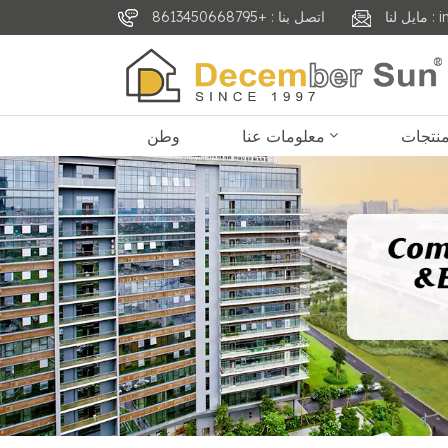
inf
اتصل بنا : +8613450668795
معلومات عنا
وطن