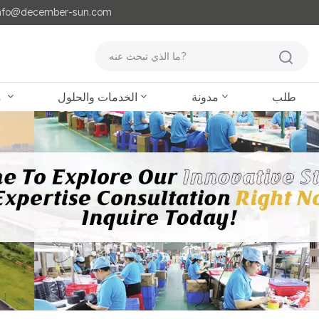
مايل لنا : o@december-sun.com
طلب
مدونة
الخدمات والحلول
منتجات