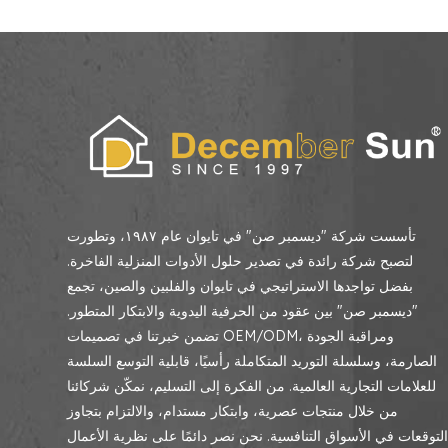
تأسست شركة "ديسمبر صن" في تايوان عام ١٩٨٧، وتطورت
لتصبح شركة رائدة في تصدير حلول الأدوات المنزلية الفاخرة.
بفضل تواجدها الاستراتيجي في تايوان والفلبين والصين، تجمع
"ديسمبر صن" بين عقود من الحرفية اليدوية والابتكار المتطور.
تضمن خبرتنا في تصميمات OEM/ODM، ومراقبة الجودة
الصارمة، وسلسلة التوريد المتكاملة رأسيًا، قابلية التوسع السلسة
للعلامات التجارية العالمية. من الفكرة إلى التسليم، نمكّن شركائنا
من خلال منتجات عصرية، وابتكار مستدام، والالتزام بتجاوز
لتوقعات في الأسواق التنافسية. نحن نصر دائمًا على نظرية الأعمال