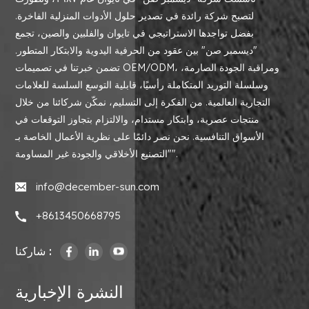
لتصبح شركة رائدة في تصدير حلول الأدوات المنزلية الفاخرة.
بفضل تواجدها الاستراتيجي في تايوان والفلبين والصين، تجمع
"ديسمبر صن" بين عقود من الحرفية اليدوية والابتكار المتطور.
تضمن خبرتنا في تصميمات OEM/ODM، ومراقبة الجودة الصارمة،
وسلسلة التوريد المتكاملة رأسيًا، قابلية التوسع السلسة للعلامات
التجارية العالمية. من الفكرة إلى التسليم، نمكّن شركائنا من خلال
منتجات عصرية، وابتكار مستدام، والالتزام بتجاوز التوقعات في
الأسواق التنافسية. نحن نصر دائمًا على نظرية الأعمال الخاصة بـ
"التصنيع الأخلاقي والجودة غير المساومة".
info@december-sun.com
+8613450668795
شاركنا :
النشرة الإخبارية