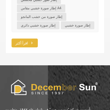
إطار صورة خشبي مقاس A4
إطار صورة من خشب المانجو
إطار صورة خشبي
إطار صورة خشبي دائري
اقرأ أكثر
تأسست شركة "ديسمبر صن" في تايوان عام ١٩٨٧، وتطورت