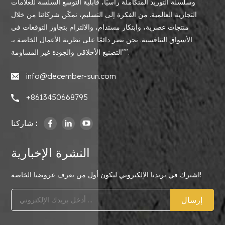
وسلسلة التوريد المتكاملة رأسيًا، قابلية التوسع السلسة للعلامات
التجارية العالمية. من الفكرة إلى التسليم، نمكّن شركائنا من خلال
منتجات عصرية، وابتكار مستدام، والالتزام بتجاوز التوقعات في
الأسواق التنافسية. نحن نصر دائمًا على نظرية الأعمال الخاصة بـ
"التصنيع الأخلاقي والجودة غير المساومة".
info@december-sun.com
+8613450668795
شاركنا :
النشرة الإخبارية
اشترك في بريدنا الإلكتروني لتكون أول من يعرف عروضنا الخاصة!
إرسال