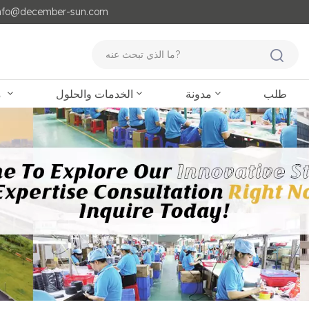
مايل لنا : o@december-sun.com
طلب
مدونة
الخدمات والحلول
منتجات