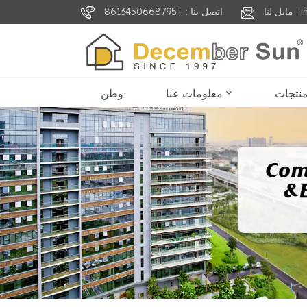
inf
اتصل بنا : +8613450668795
معلومات عنا
وطن