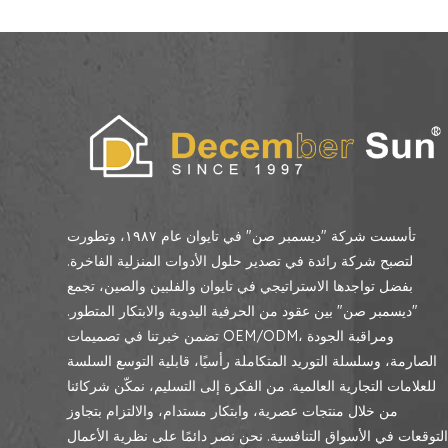
تأسست شركة "ديسمبر صن" في تايوان عام ١٩٨٧، وتطورت
لتصبح شركة رائدة في تصدير حلول الأدوات المنزلية الفاخرة.
بفضل تواجدها الاستراتيجي في تايوان والفلبين والصين، تجمع
"ديسمبر صن" بين عقود من الحرفية اليدوية والابتكار المتطور.
تضمن خبرتنا في تصميمات OEM/ODM، ومراقبة الجودة
الصارمة، وسلسلة التوريد المتكاملة رأسيًا، قابلية التوسع السلسة
للعلامات التجارية العالمية. من الفكرة إلى التسليم، نمكّن شركائنا
من خلال منتجات عصرية، وابتكار مستدام، والالتزام بتجاوز
لتوقعات في الأسواق التنافسية. نحن نصر دائمًا على نظرية الأعمال