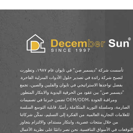
تأسست شركة "ديسمبر صن" في تايوان عام ١٩٨٧، وتطورت
لتصبح شركة رائدة في تصدير حلول الأدوات المنزلية الفاخرة.
بفضل تواجدها الاستراتيجي في تايوان والفلبين والصين، تجمع
"ديسمبر صن" بين عقود من الحرفية اليدوية والابتكار المتطور.
تضمن خبرتنا في تصميمات OEM/ODM، ومراقبة الجودة
الصارمة، وسلسلة التوريد المتكاملة رأسيًا، قابلية التوسع السلسة
للعلامات التجارية العالمية. من الفكرة إلى التسليم، نمكّن شركائنا
من خلال منتجات عصرية، وابتكار مستدام، والالتزام بتجاوز
لتوقعات في الأسواق التنافسية. نحن نصر دائمًا على نظرية الأعمال