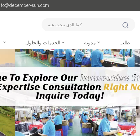
مايل لنا : o@december-sun.com
طلب
مدونة
الخدمات والحلول
منتجات