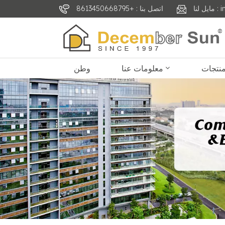
inf
اتصل بنا : +8613450668795
معلومات عنا
وطن