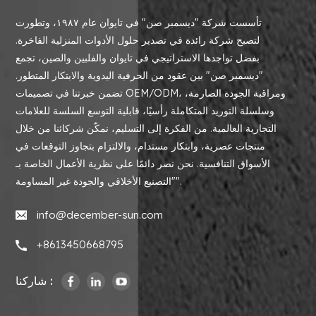
تأسست شركة "ديسمبر صن" في تايوان عام ١٩٨٧، وتطورت
لتصبح شركة رائدة في تصدير حلول الأدوات المنزلية الفاخرة.
بفضل تواجدها الاستراتيجي في تايوان والفلبين والصين، تجمع
"ديسمبر صن" بين عقود من الحرفية اليدوية والابتكار المتطور.
تضمن خبرتنا في تصميمات OEM/ODM، ومراقبة الجودة الصارمة،
وسلسلة التوريد المتكاملة رأسيًا، قابلية التوسع السلسة للعلامات
التجارية العالمية. من الفكرة إلى التسليم، نمكّن شركائنا من خلال
منتجات عصرية، وابتكار مستدام، والالتزام بتجاوز التوقعات في
الأسواق التنافسية. نحن نصر دائمًا على نظرية الأعمال الخاصة بـ
"التصنيع الأخلاقي والجودة غير المساومة".
info@december-sun.com
+8613450668795
شاركنا :