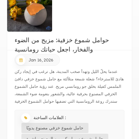
حوامل شموع خزفية: مزيج من الضوء
والفخار، اجعل حياتك رومانسية
Jan 16, 2026
عندما يحلّ الليل وتهدأ صخب المدينة، هل ترغب في إيجاد ركن
هادئ للاسترخاء؟ شعلة شمعة متلألئة مع حامل شموع خزفي دافئ
الملمس كفيلة بخلق جو رومانسي مريح. عند رؤية حامل الشموع
الخزفي المصنوع بحرفية عالية، والشعور بنعومة ضوء الشمعة،
ستدرك روعة الرومانسية التي تضفيها حوامل الشموع الخزفية
على المكان.سنتحدث ا...
العلامات الساخنة :
حامل شموع خزفي مصنوع يدويًا
حامل شموع سيراميكي من المصنع مباشرة