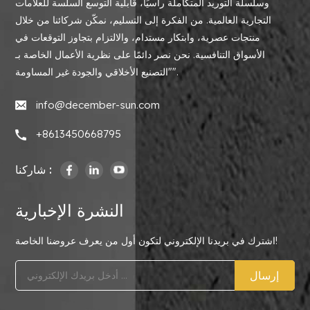
وسلسلة التوريد المتكاملة رأسيًا، قابلية التوسع السلسة للعلامات
التجارية العالمية. من الفكرة إلى التسليم، نمكّن شركائنا من خلال
منتجات عصرية، وابتكار مستدام، والالتزام بتجاوز التوقعات في
الأسواق التنافسية. نحن نصر دائمًا على نظرية الأعمال الخاصة بـ
"التصنيع الأخلاقي والجودة غير المساومة".
info@december-sun.com
+8613450668795
شاركنا :
النشرة الإخبارية
اشترك في بريدنا الإلكتروني لتكون أول من يعرف عروضنا الخاصة!
إرسال