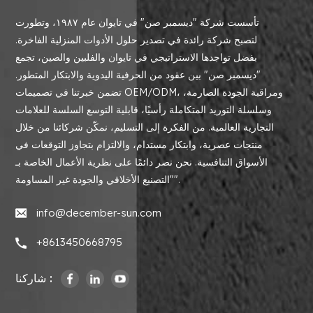
تأسست شركة "ديسمبر صن" في تايوان عام ١٩٨٧، وتطورت
لتصبح شركة رائدة في تصدير حلول الأدوات المنزلية الفاخرة.
بفضل تواجدها الاستراتيجي في تايوان والفلبين والصين، تجمع
"ديسمبر صن" بين عقود من الحرفية اليدوية والابتكار المتطور.
تضمن خبرتنا في تصميمات OEM/ODM، ومراقبة الجودة الصارمة،
وسلسلة التوريد المتكاملة رأسيًا، قابلية التوسع السلسة للعلامات
التجارية العالمية. من الفكرة إلى التسليم، نمكّن شركائنا من خلال
منتجات عصرية، وابتكار مستدام، والالتزام بتجاوز التوقعات في
الأسواق التنافسية. نحن نصر دائمًا على نظرية الأعمال الخاصة بـ
"التصنيع الأخلاقي والجودة غير المساومة".
info@december-sun.com
+8613450668795
شاركنا :