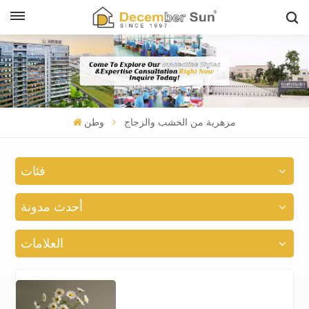
مزهرية من الخشب والزجاج
وطن
فئات
أحدث مدونة
العلامات