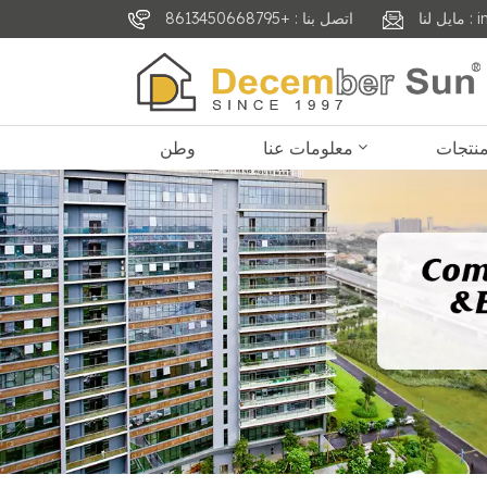
inf
اتصل بنا : +8613450668795
معلومات عنا
وطن