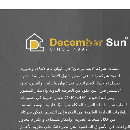
تأسست شركة "ديسمبر صن" في تايوان عام ١٩٨٧، وتطورت
لتصبح شركة رائدة في تصدير حلول الأدوات المنزلية الفاخرة.
بفضل تواجدها الاستراتيجي في تايوان والفلبين والصين، تجمع
"ديسمبر صن" بين عقود من الحرفية اليدوية والابتكار المتطور.
تضمن خبرتنا في تصميمات OEM/ODM، ومراقبة الجودة
الصارمة، وسلسلة التوريد المتكاملة رأسيًا، قابلية التوسع السلسة
للعلامات التجارية العالمية. من الفكرة إلى التسليم، نمكّن شركائنا
من خلال منتجات عصرية، وابتكار مستدام، والالتزام بتجاوز
لتوقعات في الأسواق التنافسية. نحن نصر دائمًا على نظرية الأعمال