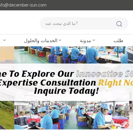
مايل لنا : o@december-sun.com
طلب
مدونة
الخدمات والحلول
منتجات