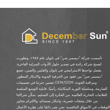
تأسست شركة "ديسمبر صن" في تايوان عام ١٩٨٧، وتطورت
لتصبح شركة رائدة في تصدير حلول الأدوات المنزلية الفاخرة.
بفضل تواجدها الاستراتيجي في تايوان والفلبين والصين، تجمع
"ديسمبر صن" بين عقود من الحرفية اليدوية والابتكار المتطور.
تضمن خبرتنا في تصميمات OEM/ODM، ومراقبة الجودة
الصارمة، وسلسلة التوريد المتكاملة رأسيًا، قابلية التوسع السلسة
للعلامات التجارية العالمية. من الفكرة إلى التسليم، نمكّن شركائنا
من خلال منتجات عصرية، وابتكار مستدام، والالتزام بتجاوز
لتوقعات في الأسواق التنافسية. نحن نصر دائمًا على نظرية الأعمال