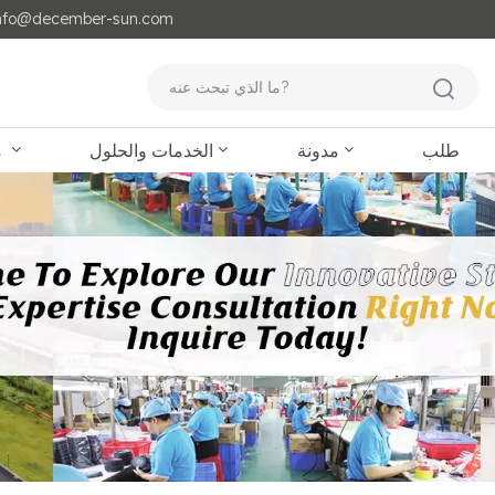
مايل لنا : o@december-sun.com
طلب
مدونة
الخدمات والحلول
منتجات