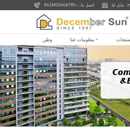
inf
اتصل بنا : +8613450668795
معلومات عنا
وطن