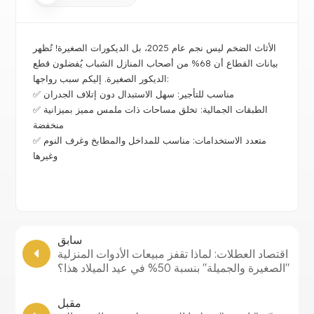
الأثاث الضخم ليس نجم عام 2025، بل الديكورات الصغيرة! تُظهر
بيانات القطاع أن 68% من أصحاب المنازل الشباب يُفضلون قطع
الديكور الصغيرة. إليكم سبب رواجها:
✅ مناسب للتأجير: سهل الاستبدال دون إتلاف الجدران
✅ الطبقات الجمالية: تخلق مساحات ذات ملمس مميز بميزانية
منخفضة
✅ متعدد الاستخدامات: مناسب للمداخل والمطابخ وغرف النوم
وغيرها
سابق
اقتصاد العطلات: لماذا تقفز مبيعات الأدوات المنزلية
"الصغيرة والجميلة" بنسبة 50% في عيد الميلاد هذا؟
مقبل