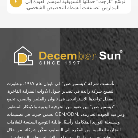
توسّع "تارجت" حملتها التسويقية لموسم العودة إلى
المدارس: تضاعفت أنشطة التخصيص الشخصي،
وتتخذ تدابير متعددة للاستحواذ على سوق بقيمة 88.8
مليار دولار
تأسست شركة "ديسمبر صن" في تايوان عام ١٩٨٧، وتطورت
لتصبح شركة رائدة في تصدير حلول الأدوات المنزلية الفاخرة.
بفضل تواجدها الاستراتيجي في تايوان والفلبين والصين، تجمع
"ديسمبر صن" بين عقود من الحرفية اليدوية والابتكار المتطور.
تضمن خبرتنا في تصميمات OEM/ODM، ومراقبة الجودة الصارمة،
وسلسلة التوريد المتكاملة رأسيًا، قابلية التوسع السلسة للعلامات
التجارية العالمية. من الفكرة إلى التسليم، نمكّن شركائنا من خلال
منتجات عصرية، وابتكار مستدام، والالتزام بتجاوز التوقعات في