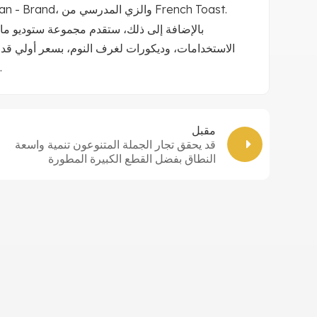
ذلك المراتب والفراش من MLily، وديكورات الحائط المعتمدة من The Fan - Brand، والزي المدرسي من French Toast.
بالإضافة إلى ذلك، ستقدم مجموعة ستوديو ماكج
وتشامبيون في أغسطس، والتي توفر ملابس رياضية أنيقة للكبار والص
مقبل
قد يحقق تجار الجملة المتنوعون تنمية واسعة
النطاق بفضل القطع الكبيرة المطورة