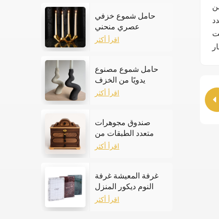
حامل شموع خزفي
دد
عصري منحني
رغت
اقرأ أكثر
حامل شموع مصنوع
يدويًا من الخزف
الحجري
اقرأ أكثر
صندوق مجوهرات
متعدد الطبقات من
خشب الجوز
اقرأ أكثر
غرفة المعيشة غرفة
النوم ديكور المنزل
إطار الصورة الرخام
اقرأ أكثر