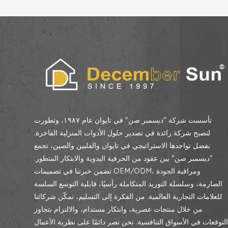
تأسست شركة "ديسمبر صن" في تايوان عام ١٩٨٧، وتطورت
لتصبح شركة رائدة في تصدير حلول الأدوات المنزلية الفاخرة.
بفضل تواجدها الاستراتيجي في تايوان والفلبين والصين، تجمع
"ديسمبر صن" بين عقود من الحرفية اليدوية والابتكار المتطور.
تضمن خبرتنا في تصميمات OEM/ODM، ومراقبة الجودة
الصارمة، وسلسلة التوريد المتكاملة رأسيًا، قابلية التوسع السلسة
للعلامات التجارية العالمية. من الفكرة إلى التسليم، نمكّن شركائنا
من خلال منتجات عصرية، وابتكار مستدام، والالتزام بتجاوز
لتوقعات في الأسواق التنافسية. نحن نصر دائمًا على نظرية الأعمال