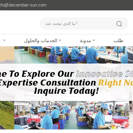
مايل لنا : o@december-sun.com
طلب
مدونة
الخدمات والحلول
منتجات