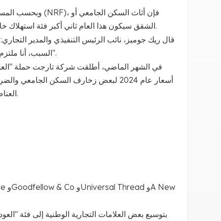
وبحسب المسح السنوي
الشقق سيكون هذا العام ثاني أكبر فئة استهلاك خلال "موسم العودة إلى المدرسة"، بمتوسط إنفاق يبلغ حوالي 191.39 دولار.
قال ريك جوميز، نائب الرئيس التنفيذي والمدير التجاري: "ي
السبب، أنا ملتزم تمامًا بفريق تارجت، وأفخر بتقديم تجربة شيقة وعصرية وبأسعار معقولة".
في الشهر الماضي، أطلقت شركة تارجت حملة "العود
أسعار عام 2024 لبعض زخارف السكن الجامعي
العناصر الأساسية للعودة إلى المدرسة لطلاب رياض الأطفال والمرحلة الثانوية.