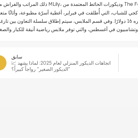
ي للشباب، التي أُطلقت في فبراير، أغطية أسرّة مطبوعة، وأثاثًا متع
الاستخدامات، وديكورات لغرف النوم، بسعر أولي قدره 16 دولارًا. وفي قسم الملابس، سيتم إطلاق سلسلة التعاون بين تا
غار.
سابق
📈 اتجاهات الديكور المنزلي لعام 2025: لماذا يشهد
"الديكور الصغير" رواجاً كبيراً؟