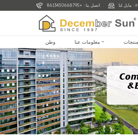
inf
اتصل بنا : +8613450668795
معلومات عنا
وطن