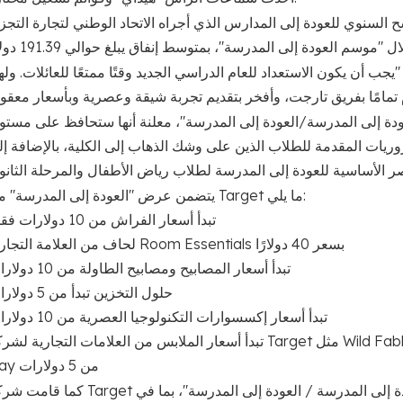
 للعودة إلى المدارس الذي أجراه الاتحاد الوطني لتجارة التجزئة (NRF)، فإن أثاث السكن الجامعي 
جب أن يكون الاستعداد للعام الدراسي الجديد وقتًا ممتعًا للعائلات. وله
ة إلى المدرسة/العودة إلى المدرسة"، معلنة أنها ستحافظ على مستو
 والضروريات المقدمة للطلاب الذين على وشك الذهاب إلى الكلية، بالإضافة إ
يتضمن عرض "العودة إلى المدرسة" من Target ما يلي:
تبدأ أسعار الفراش من 10 دولارات فقط
لحاف من العلامة التجارية Room Essentials بسعر 40 دولارًا
تبدأ أسعار المصابيح ومصابيح الطاولة من 10 دولارات
حلول التخزين تبدأ من 5 دولارات
تبدأ أسعار إكسسوارات التكنولوجيا العصرية من 10 دولارات
تبدأ أسعار الملابس من العلامات التجارية لشركة Target مثل Wild Fable وGoodfellow & Co وUniversal Thread و
Day من 5 دولارات
كما قامت شركة Target بتوسيع بعض العلامات التجارية الوطنية إلى فئة "العودة إلى المدرسة / العودة إلى ا