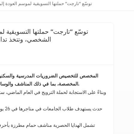
توسّع "تارجت" حملتها التسويقية لموسم العودة إلى ال
توسّع "تارجت" حملتها التسويقية
الشخصي، وتتخذ تدابير متع
المخصصة، بما في ذلك المناشف والوسائد وحقائب الظهر وصناديق الغداء المزينة بالتطريز والرقعة وما إلى ذلك.
تشمل الهدايا الحصرية مناشف حمام مطرزة بأحرف،