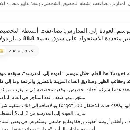
مدارس: تضاعفت أنشطة التخصيص الشخصي، وتتخذ تدابير متعددة للاستحواذ على سو
 لموسم العودة إلى المدارس: تضاعفت أنشطة التخصي
ددة للاستحواذ على سوق بقيمة 88.8 مليار دولار
Aug 01, 2025
هذا العام، خلال موسم "العودة إلى المدرسة"، سيقدم موقع Target المخصص للتخصيص الضروريات المدرسية والسك
وبناءً على الاستجابة لحملة الترويج في العام الماضي، ستعقد
متجر، وهو ضعف عدد المتاجر في العام الماضي.
وبالإضافة إلى ذلك، ستقيم شركة Target 100 حدث يستهدف طلاب الجامعات في متاجرها في 26 يوليو، و400 حدث ل
بأزياء العودة إلى المدرسة من 2 إلى 3 أغسطس.
 وأطقم أربطة أحذية، ورقعًا بطابع جامعي. وستُعرض في بعض المتاج
أحدث سماعات الرأس "هيداي" وقوائم تشغيل مختارة.