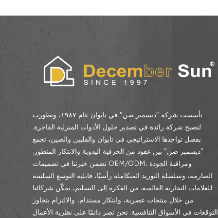
تأسست شركة "ديسمبر صن" في تايوان عام ١٩٨٧، وتطورت
لتصبح شركة رائدة في تصدير حلول الأدوات المنزلية الفاخرة.
بفضل تواجدها الاستراتيجي في تايوان والفلبين والصين، تجمع
"ديسمبر صن" بين عقود من الحرفية اليدوية والابتكار المتطور.
تضمن خبرتنا في تصميمات OEM/ODM، ومراقبة الجودة
الصارمة، وسلسلة التوريد المتكاملة رأسيًا، قابلية التوسع السلسة
للعلامات التجارية العالمية. من الفكرة إلى التسليم، نمكّن شركائنا
من خلال منتجات عصرية، وابتكار مستدام، والالتزام بتجاوز
لتوقعات في الأسواق التنافسية. نحن نصر دائمًا على نظرية الأعمال