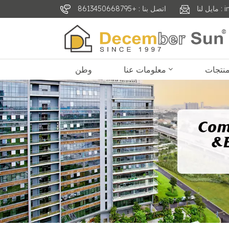
inf
اتصل بنا : +8613450668795
معلومات عنا
وطن