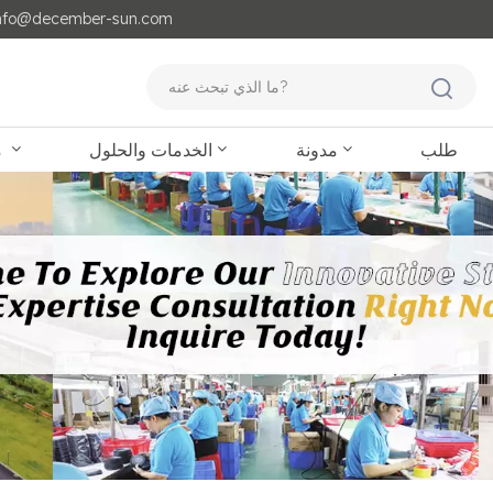
مايل لنا : o@december-sun.com
طلب
مدونة
الخدمات والحلول
منتجات