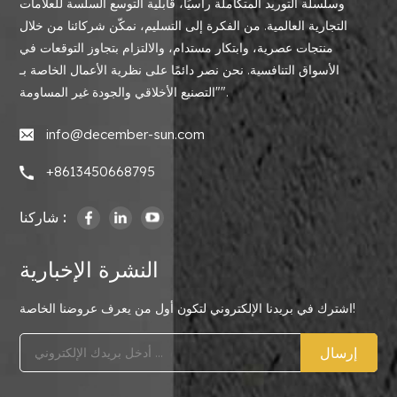
وسلسلة التوريد المتكاملة رأسيًا، قابلية التوسع السلسة للعلامات
التجارية العالمية. من الفكرة إلى التسليم، نمكّن شركائنا من خلال
منتجات عصرية، وابتكار مستدام، والالتزام بتجاوز التوقعات في
الأسواق التنافسية. نحن نصر دائمًا على نظرية الأعمال الخاصة بـ
"التصنيع الأخلاقي والجودة غير المساومة".
info@december-sun.com
+8613450668795
شاركنا :
النشرة الإخبارية
اشترك في بريدنا الإلكتروني لتكون أول من يعرف عروضنا الخاصة!
إرسال